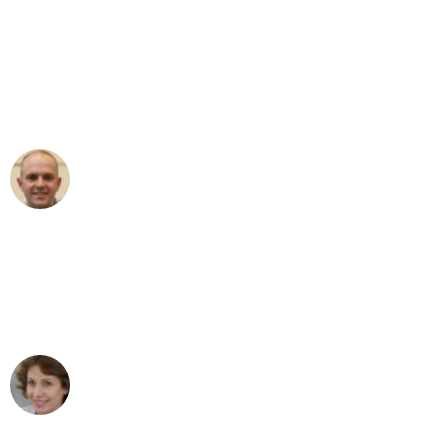
"Erste Klasse! Ein großes Dankeschön
an das gesamte Team von Neuer
Umzugsservice für ihren
außergewöhnlichen Service!"
Frederik F.
Umzug in Essen
"Besser hätte ich mir den Umzug von
Essen nach Wien nicht vorstellen
können - DANKE!"
Maria W
Umzug von Essen nach Wien