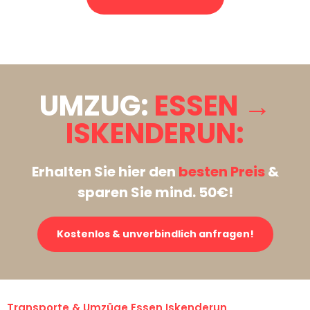
Stattdessen eine unverbindliche Anfrage senden
UMZUG:
ESSEN →
ISKENDERUN:
Erhalten Sie hier den
besten Preis
&
sparen Sie mind. 50€!
Kostenlos & unverbindlich anfragen!
Transporte & Umzüge Essen Iskenderun