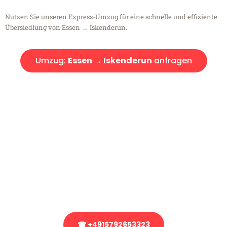
Nutzen Sie unseren Express-Umzug für eine schnelle und effiziente
Übersiedlung von Essen → Iskenderun.
Umzug:
Essen → Iskenderun
anfragen
Kostenlose Beratung!
Sie haben Fragen?
Sie haben Fragen zu Ihrem Transport oder benötigen eine Beratung
bezüglich Ihres Umzug?
Rufen Sie uns gerne an, unser Team aus Experten freut sich, Ihnen
kostenlos weiterzuhelfen!
☎ +4915792653323