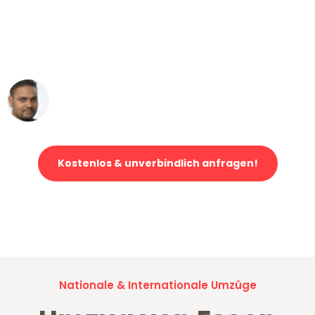
"Mein Klavier kam in unter 24 Stunden
ohne einen Kratzer an - ein
erstklassiger Service!"
Ümit Y.
Klaviertransport in Essen
Kostenlos & unverbindlich anfragen!
Jetzt anfragen und der nächste glückliche Kunde werden. Alle
Umzugsanfragen sind zu
100% kostenlos & unverbindlich!
Nationale & Internationale Umzüge