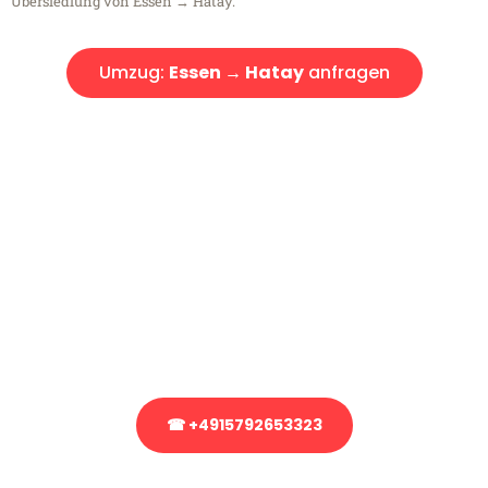
Übersiedlung von Essen → Hatay.
Umzug:
Essen → Hatay
anfragen
Kostenlose Beratung!
Sie haben Fragen?
Sie haben Fragen zu Ihrem Transport oder benötigen eine Beratung
bezüglich Ihres Umzug?
Rufen Sie uns gerne an, unser Team aus Experten freut sich, Ihnen
kostenlos weiterzuhelfen!
☎ +4915792653323
Stattdessen eine unverbindliche Anfrage senden