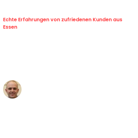
Echte Erfahrungen von zufriedenen Kunden aus
Essen
"Erste Klasse! Ein großes Dankeschön
an das gesamte Team von Neuer
Umzugsservice für ihren
außergewöhnlichen Service!"
Frederik F.
Umzug in Essen
"Besser hätte ich mir den Umzug von
Essen nach Wien nicht vorstellen
können - DANKE!"