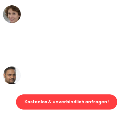
Maria W
Umzug von Essen nach Wien
"Mein Klavier kam in unter 24 Stunden
ohne einen Kratzer an - ein
erstklassiger Service!"
Ümit Y.
Klaviertransport in Essen
Kostenlos & unverbindlich anfragen!
Jetzt anfragen und der nächste glückliche Kunde werden. Alle
Umzugsanfragen sind zu
100% kostenlos & unverbindlich!