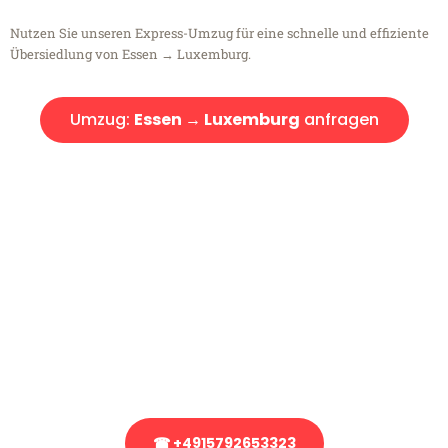
Nutzen Sie unseren Express-Umzug für eine schnelle und effiziente
Übersiedlung von Essen → Luxemburg.
Umzug:
Essen → Luxemburg
anfragen
Kostenlose Beratung!
Sie haben Fragen?
Sie haben Fragen zu Ihrem Transport oder benötigen eine Beratung
bezüglich Ihres Umzug?
Rufen Sie uns gerne an, unser Team aus Experten freut sich, Ihnen
kostenlos weiterzuhelfen!
☎ +4915792653323