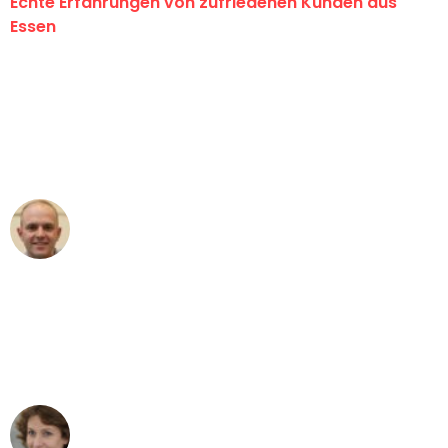
Echte Erfahrungen von zufriedenen Kunden aus
Essen
"Erste Klasse! Ein großes Dankeschön
an das gesamte Team von Neuer
Umzugsservice für ihren
außergewöhnlichen Service!"
Frederik F.
Umzug in Essen
"Besser hätte ich mir den Umzug von
Essen nach Wien nicht vorstellen
können - DANKE!"
Maria W
Umzug von Essen nach Wien