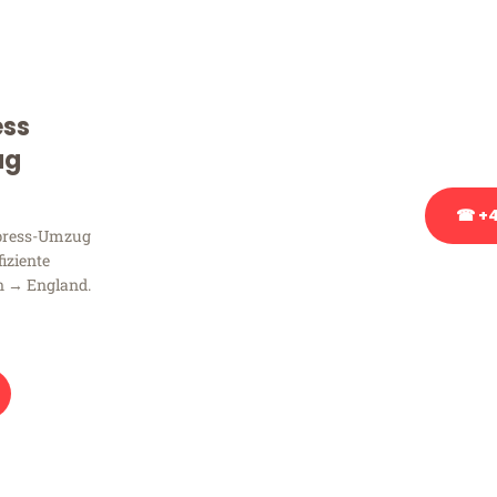
Sie haben Fragen zu Ihrem
Beratung bezüglich Ihres
Rufen Sie uns gerne an, un
ess
Ihnen kostenlos weiterzuh
ug
☎ +4
xpress-Umzug
fiziente
Stattdessen eine u
n → England.