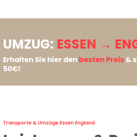
UMZUG:
ESSEN → EN
Erhalten Sie hier den
besten Preis
& s
50€!
Transporte & Umzüge Essen England