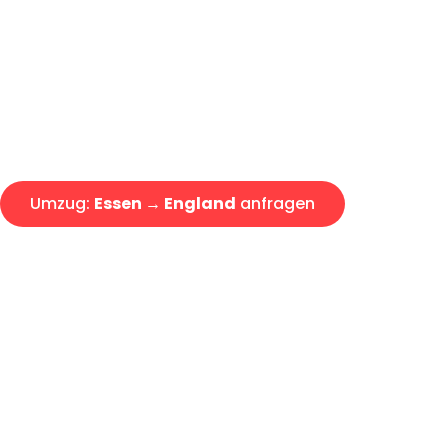
Express-Abwicklung in unter 2
Über 15 Jahre Erfahrung mit 
Angebot erhalten in unter 30 
Umzug:
Essen → England
anfragen
Alle Umzugsanfragen sind zu 100% kostenlos & unverbind