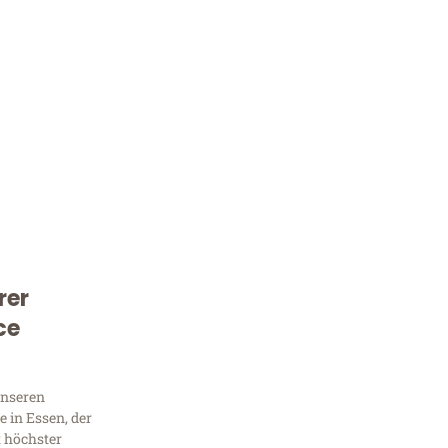
rer
Kostenlose Beratung!
ce
Sie 
Frag
unseren
 in Essen, der
t höchster