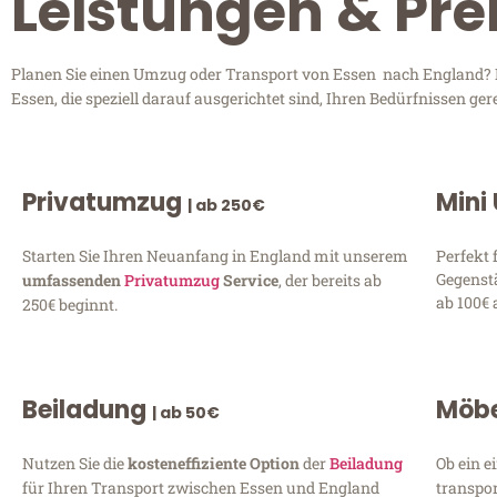
Leistungen & Pre
Planen Sie einen Umzug oder Transport von Essen nach England? En
Essen, die speziell darauf ausgerichtet sind, Ihren Bedürfnissen g
Privatumzug
Mini
| ab 250€
Starten Sie Ihren Neuanfang in England mit unserem
Perfekt 
Gegenst
umfassenden
Privatumzug
Service
, der bereits ab
ab 100€ 
250€ beginnt.
Beiladung
Möbe
| ab 50€
Nutzen Sie die
kosteneffiziente Option
der
Beiladung
Ob ein e
für Ihren Transport zwischen Essen und England
transpor