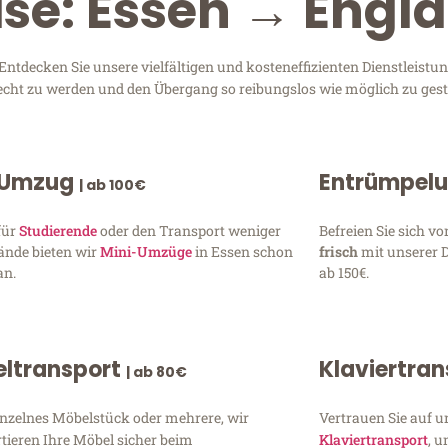
ise: Essen → Engl
tdecken Sie unsere vielfältigen und kosteneffizienten Dienstleist
erecht zu werden und den Übergang so reibungslos wie möglich zu gest
 Umzug
Entrümpel
| ab 100€
für
Studierende
oder den Transport weniger
Befreien Sie sich 
ände bieten wir
Mini-Umzüge
in Essen schon
frisch
mit unserer 
an.
ab 150€.
ltransport
Klaviertra
| ab 80€
inzelnes Möbelstück oder mehrere, wir
Vertrauen Sie auf u
tieren Ihre Möbel sicher beim
Klaviertransport
, 