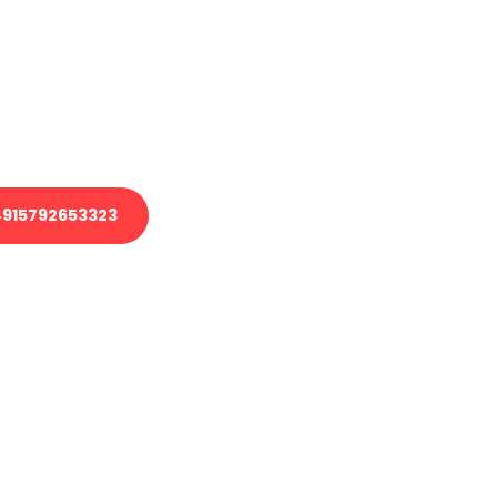
 Transport oder benötigen eine
 Umzug?
ser Team aus Experten freut sich,
elfen!
915792653323
nverbindliche Anfrage senden