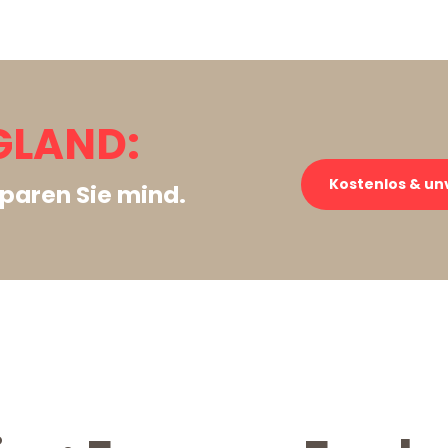
GLAND:
Kostenlos & un
paren Sie mind.