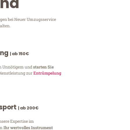
and
ungen bei Neuer Umzugsservice
alten.
ung
| ab 150€
von Unnötigem und
starten Sie
Dienstleistung zur
Entrümpelung
nsport
| ab 200€
nsere Expertise im
um
Ihr wertvolles Instrument