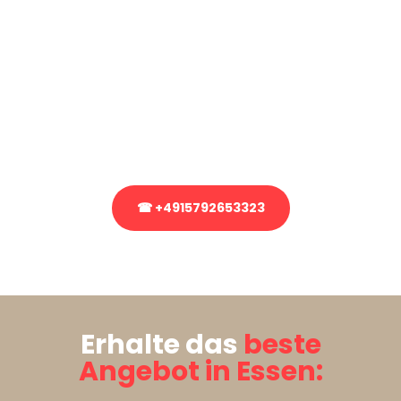
Sie haben Fragen?
Sie haben Fragen zu Ihrem Transport oder benötigen eine Beratung
bezüglich Ihres Umzug?
Rufen Sie uns gerne an, unser Team aus Experten freut sich, Ihnen
kostenlos weiterzuhelfen!
☎ +4915792653323
Stattdessen eine unverbindliche Anfrage senden
Erhalte das
beste
Angebot in Essen: