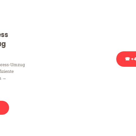
Sie haben Fragen zu Ihrem
Beratung bezüglich Ihres
Rufen Sie uns gerne an, un
ess
Ihnen kostenlos weiterzuh
ug
☎ +4
xpress-Umzug
fiziente
Stattdessen eine u
n →