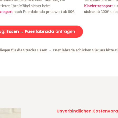
tieren Ihre Möbel sicher beim
Klaviertransport
, 
ansport
nach Fuenlabrada preiswert ab 80€.
sicher
ab 200€ zu be
ug:
Essen → Fuenlabrada
anfragen
liegen für die Strecke Essen → Fuenlabrada schicken Sie uns bitte e
Unverbindlichen Kostenvora