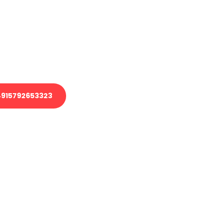
 Transport oder benötigen eine
 Umzug?
ser Team aus Experten freut sich,
elfen!
915792653323
nverbindliche Anfrage senden