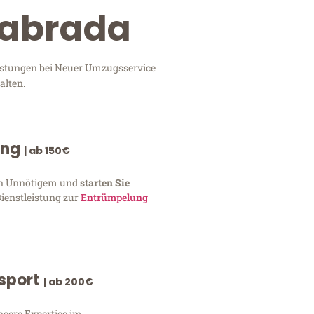
labrada
eistungen bei Neuer Umzugsservice
alten.
ung
| ab 150€
von Unnötigem und
starten Sie
Dienstleistung zur
Entrümpelung
nsport
| ab 200€
nsere Expertise im