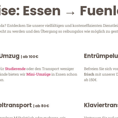
ise: Essen → Fuen
? Entdecken Sie unsere vielfältigen und kosteneffizienten Dienstl
erecht zu werden und den Übergang so reibungslos wie möglich zu gest
 Umzug
Entrümpel
| ab 100€
für
Studierende
oder den Transport weniger
Befreien Sie sich 
ände bieten wir
Mini-Umzüge
in Essen schon
frisch
mit unserer 
an.
ab 150€.
ltransport
Klaviertra
| ab 80€
inzelnes Möbelstück oder mehrere, wir
Vertrauen Sie auf u