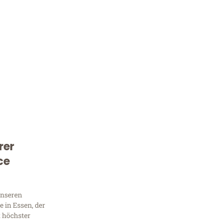
rer
Kostenlose Beratung!
ce
Sie 
Frag
unseren
 in Essen, der
t höchster