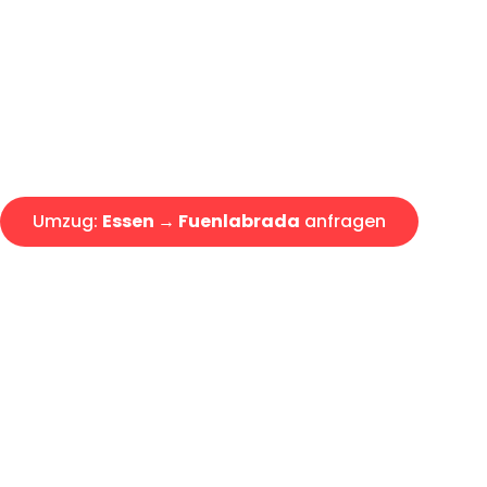
Express-Abwicklung in unter 2
Über 15 Jahre Erfahrung mit 
Angebot erhalten in unter 30 
Umzug:
Essen → Fuenlabrada
anfragen
Alle Umzugsanfragen sind zu 100% kostenlos & unverbind