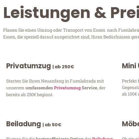
Leistungen & Pre
Planen Sie einen Umzug oder Transport von Essen nach Fuenlabrada
Essen, die speziell darauf ausgerichtet sind, Ihren Bedürfnissen g
Privatumzug
Mini
| ab 250€
Starten Sie Ihren Neuanfang in Fuenlabrada mit
Perfekt 
Gegenst
unserem
umfassenden
Privatumzug
Service
, der
ab 100€ 
bereits ab 250€ beginnt.
Beiladung
Möbe
| ab 50€
Nutzen Sie die
kosteneffiziente Option
der
Beiladung
Ob ein e