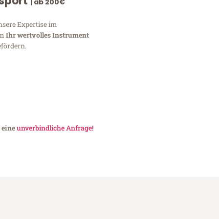
nsport
| ab 200€
nsere Expertise im
um
Ihr wertvolles Instrument
fördern.
e eine
unverbindliche Anfrage!