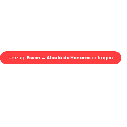
Express-Abwicklung in unter 2
Über 15 Jahre Erfahrung mit 
Angebot erhalten in unter 30 
Umzug:
Essen → Alcalá de Henares
anfragen
Alle Umzugsanfragen sind zu 100% kostenlos & unverbind