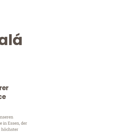
alá
rer
Kostenlose Beratung!
ce
Sie 
Frag
unseren
 in Essen, der
t höchster