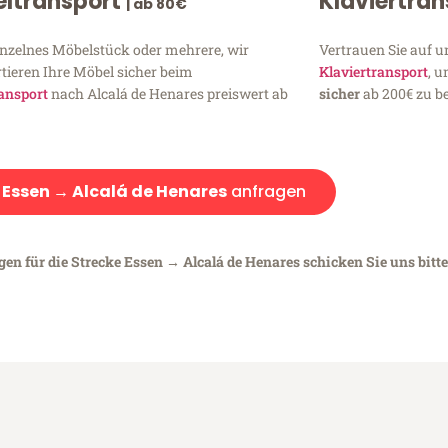
ltransport
Klaviertra
| ab 80€
inzelnes Möbelstück oder mehrere, wir
Vertrauen Sie auf u
tieren Ihre Möbel sicher beim
Klaviertransport
, 
ansport
nach Alcalá de Henares preiswert ab
sicher
ab 200€ zu be
:
Essen → Alcalá de Henares
anfragen
gen für die Strecke Essen → Alcalá de Henares schicken Sie uns bitt