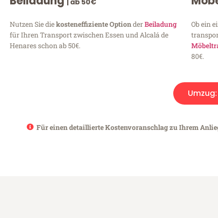
Beiladung
Möbe
| ab 50€
Nutzen Sie die
kosteneffiziente Option
der
Beiladung
Ob ein e
für Ihren Transport zwischen Essen und Alcalá de
transpor
Henares schon ab 50€.
Möbeltr
80€.
Umzug
Für einen detaillierte Kostenvoranschlag zu Ihrem Anlie