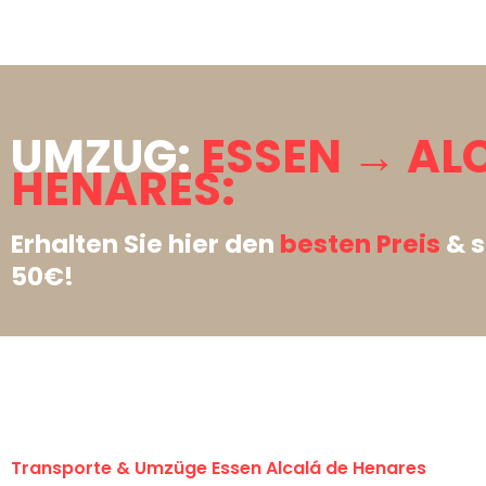
UMZUG:
ESSEN → AL
HENARES:
Erhalten Sie hier den
besten Preis
& s
50€!
Transporte & Umzüge Essen Alcalá de Henares