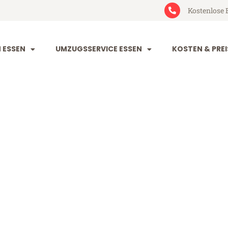
Kostenlose 
 ESSEN
UMZUGSSERVICE ESSEN
KOSTEN & PREI
lcalá de Hena
 de Henares (ab 199€)