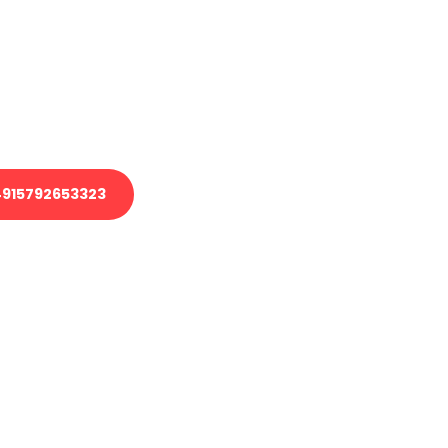
 Transport oder benötigen eine
 Umzug?
ser Team aus Experten freut sich,
elfen!
915792653323
nverbindliche Anfrage senden