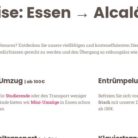
ise: Essen → Alcal
nares? Entdecken Sie unsere vielfältigen und kosteneffizienten Die
 Bedürfnissen gerecht zu werden und den Übergang so reibungslos wie
 Umzug
Entrümpel
| ab 100€
für
Studierende
oder den Transport weniger
Befreien Sie sich 
ände bieten wir
Mini-Umzüge
in Essen schon
frisch
mit unserer 
an.
ab 150€.