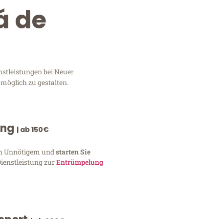
á de
nstleistungen bei Neuer
 möglich zu gestalten.
ung
| ab 150€
von Unnötigem und
starten Sie
Dienstleistung zur
Entrümpelung