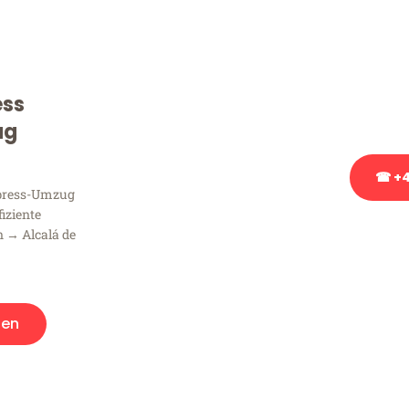
Sie haben Fragen zu Ihrem
Beratung bezüglich Ihres
Rufen Sie uns gerne an, un
ess
Ihnen kostenlos weiterzuh
ug
☎ +4
xpress-Umzug
fiziente
Stattdessen eine u
 → Alcalá de
gen