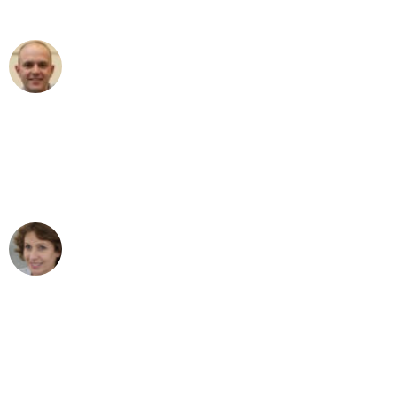
außergewöhnlichen Service!"
Frederik F.
Umzug in Essen
"Besser hätte ich mir den Umzug von
Essen nach Wien nicht vorstellen
können - DANKE!"
Maria W
Umzug von Essen nach Wien
"Mein Klavier kam in unter 24 Stunden
ohne einen Kratzer an - ein
erstklassiger Service!"