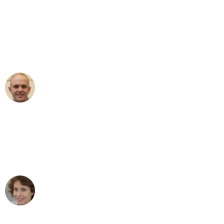
"Erste Klasse! Ein großes Dankeschön
an das gesamte Team von Neuer
Umzugsservice für ihren
außergewöhnlichen Service!"
Frederik F.
Umzug in Essen
"Besser hätte ich mir den Umzug von
Essen nach Wien nicht vorstellen
können - DANKE!"
Maria W
Umzug von Essen nach Wien