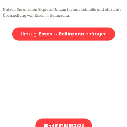
Nutzen Sie unseren Express-Umzug für eine schnelle und effiziente
Übersiedlung von Essen → Bellinzona.
Umzug:
Essen → Bellinzona
anfragen
Kostenlose Beratung!
Sie haben Fragen?
Sie haben Fragen zu Ihrem Transport oder benötigen eine Beratung
bezüglich Ihres Umzug?
Rufen Sie uns gerne an, unser Team aus Experten freut sich, Ihnen
kostenlos weiterzuhelfen!
☎ +4915792653323