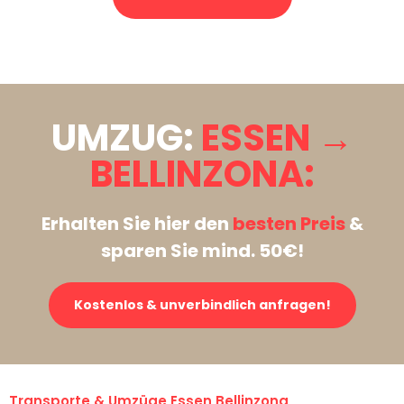
Stattdessen eine unverbindliche Anfrage senden
UMZUG:
ESSEN →
BELLINZONA:
Erhalten Sie hier den
besten Preis
&
sparen Sie mind. 50€!
Kostenlos & unverbindlich anfragen!
Transporte & Umzüge Essen Bellinzona