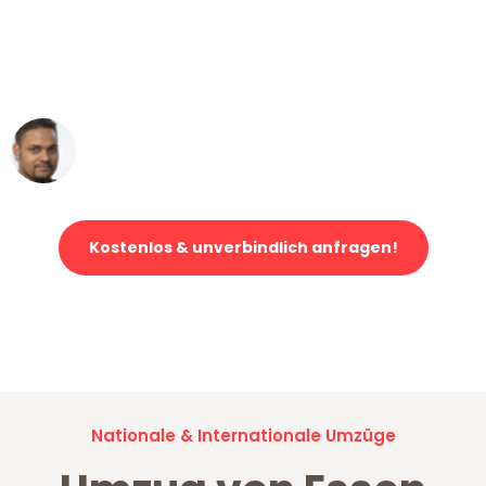
"Mein Klavier kam in unter 24 Stunden
ohne einen Kratzer an - ein
erstklassiger Service!"
Ümit Y.
Klaviertransport in Essen
Kostenlos & unverbindlich anfragen!
Jetzt anfragen und der nächste glückliche Kunde werden. Alle
Umzugsanfragen sind zu
100% kostenlos & unverbindlich!
Nationale & Internationale Umzüge