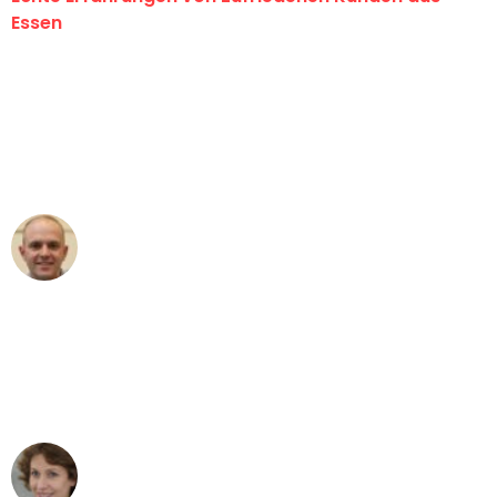
Essen
"Erste Klasse! Ein großes Dankeschön
an das gesamte Team von Neuer
Umzugsservice für ihren
außergewöhnlichen Service!"
Frederik F.
Umzug in Essen
"Besser hätte ich mir den Umzug von
Essen nach Wien nicht vorstellen
können - DANKE!"
Maria W
Umzug von Essen nach Wien