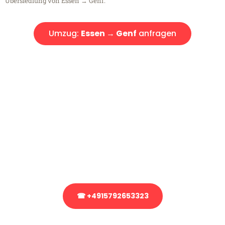
Übersiedlung von Essen → Genf.
Umzug:
Essen → Genf
anfragen
Kostenlose Beratung!
Sie haben Fragen?
Sie haben Fragen zu Ihrem Transport oder benötigen eine Beratung
bezüglich Ihres Umzug?
Rufen Sie uns gerne an, unser Team aus Experten freut sich, Ihnen
kostenlos weiterzuhelfen!
☎ +4915792653323
Stattdessen eine unverbindliche Anfrage senden