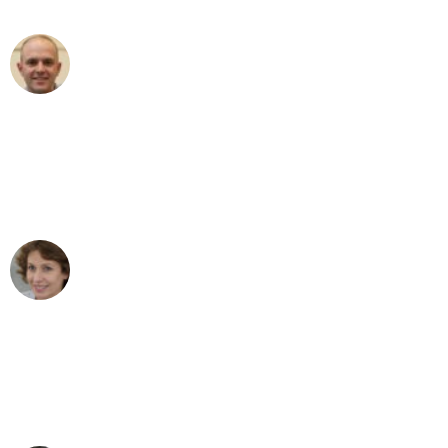
Frederik F.
Umzug in Essen
"Besser hätte ich mir den Umzug von
Essen nach Wien nicht vorstellen
können - DANKE!"
Maria W
Umzug von Essen nach Wien
"Mein Klavier kam in unter 24 Stunden
ohne einen Kratzer an - ein
erstklassiger Service!"