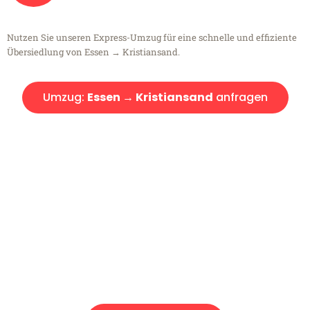
Nutzen Sie unseren Express-Umzug für eine schnelle und effiziente
Übersiedlung von Essen → Kristiansand.
Umzug:
Essen → Kristiansand
anfragen
Kostenlose Beratung!
Sie haben Fragen?
Sie haben Fragen zu Ihrem Transport oder benötigen eine Beratung
bezüglich Ihres Umzug?
Rufen Sie uns gerne an, unser Team aus Experten freut sich, Ihnen
kostenlos weiterzuhelfen!