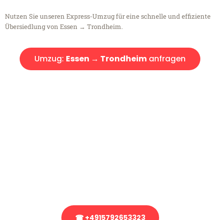
Nutzen Sie unseren Express-Umzug für eine schnelle und effiziente
Übersiedlung von Essen → Trondheim.
Umzug:
Essen → Trondheim
anfragen
Kostenlose Beratung!
Sie haben Fragen?
Sie haben Fragen zu Ihrem Transport oder benötigen eine Beratung
bezüglich Ihres Umzug?
Rufen Sie uns gerne an, unser Team aus Experten freut sich, Ihnen
kostenlos weiterzuhelfen!
☎ +4915792653323