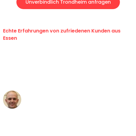
Unverbindlich Trondheim anfragen
Echte Erfahrungen von zufriedenen Kunden aus
Essen
"Erste Klasse! Ein großes Dankeschön
an das gesamte Team von Neuer
Umzugsservice für ihren
außergewöhnlichen Service!"
Frederik F.
Umzug in Essen
"Besser hätte ich mir den Umzug von
Essen nach Wien nicht vorstellen