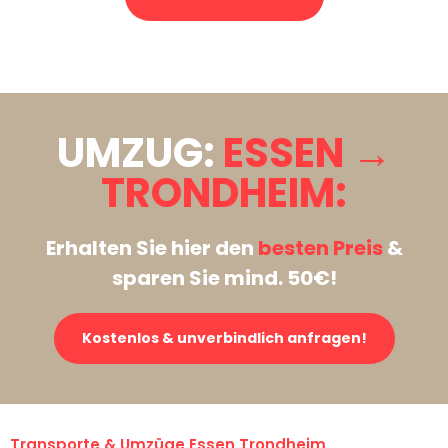
Stattdessen eine unverbindliche Anfrage senden
UMZUG:
ESSEN →
TRONDHEIM:
Erhalten Sie hier den
besten Preis
&
sparen Sie mind. 50€!
Kostenlos & unverbindlich anfragen!
Transporte & Umzüge Essen Trondheim