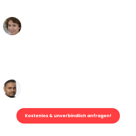
können - DANKE!"
Maria W
Umzug von Essen nach Wien
"Mein Klavier kam in unter 24 Stunden
ohne einen Kratzer an - ein
erstklassiger Service!"
Ümit Y.
Klaviertransport in Essen
Kostenlos & unverbindlich anfragen!
Jetzt anfragen und der nächste glückliche Kunde werden. Alle