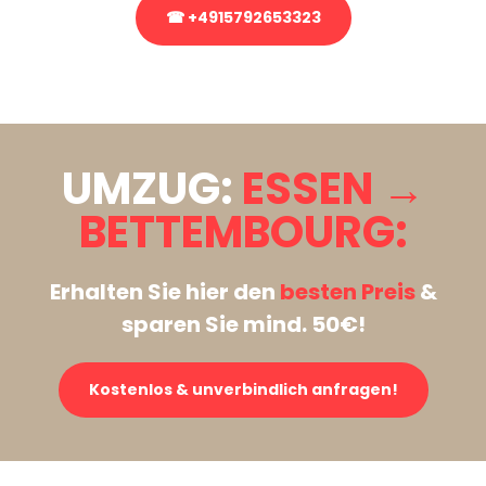
☎ +4915792653323
Stattdessen eine unverbindliche Anfrage senden
UMZUG:
ESSEN →
BETTEMBOURG:
Erhalten Sie hier den
besten Preis
&
sparen Sie mind. 50€!
Kostenlos & unverbindlich anfragen!