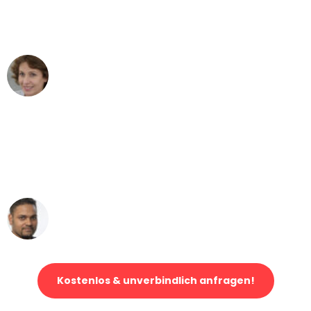
Essen nach Wien nicht vorstellen
können - DANKE!"
Maria W
Umzug von Essen nach Wien
"Mein Klavier kam in unter 24 Stunden
ohne einen Kratzer an - ein
erstklassiger Service!"
Ümit Y.
Klaviertransport in Essen
Kostenlos & unverbindlich anfragen!