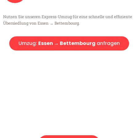
Nutzen Sie unseren Express-Umzug für eine schnelle und effiziente
Übersiedlung von Essen → Bettembourg.
Umzug:
Essen → Bettembourg
anfragen
Kostenlose Beratung!
Sie haben Fragen?
Sie haben Fragen zu Ihrem Transport oder benötigen eine Beratung
bezüglich Ihres Umzug?
Rufen Sie uns gerne an, unser Team aus Experten freut sich, Ihnen
kostenlos weiterzuhelfen!