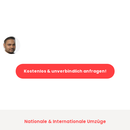
"Mein Klavier kam in unter 24 Stunden
ohne einen Kratzer an - ein
erstklassiger Service!"
Ümit Y.
Klaviertransport in Essen
Kostenlos & unverbindlich anfragen!
Jetzt anfragen und der nächste glückliche Kunde werden. Alle
Umzugsanfragen sind zu
100% kostenlos & unverbindlich!
Nationale & Internationale Umzüge