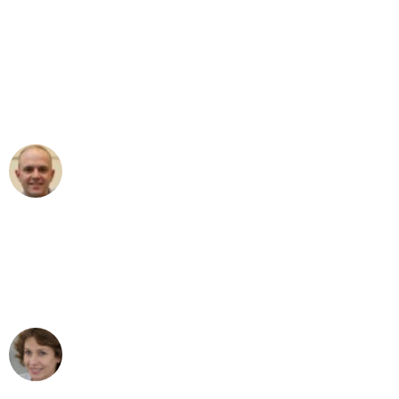
"Erste Klasse! Ein großes Dankeschön
an das gesamte Team von Neuer
Umzugsservice für ihren
außergewöhnlichen Service!"
Frederik F.
Umzug in Essen
"Besser hätte ich mir den Umzug von
Essen nach Wien nicht vorstellen
können - DANKE!"
Maria W
Umzug von Essen nach Wien