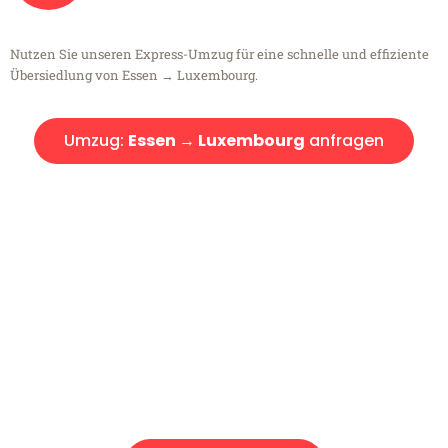
Nutzen Sie unseren Express-Umzug für eine schnelle und effiziente
Übersiedlung von Essen → Luxembourg.
Umzug:
Essen → Luxembourg
anfragen
Kostenlose Beratung!
Sie haben Fragen?
Sie haben Fragen zu Ihrem Transport oder benötigen eine Beratung
bezüglich Ihres Umzug?
Rufen Sie uns gerne an, unser Team aus Experten freut sich, Ihnen
kostenlos weiterzuhelfen!