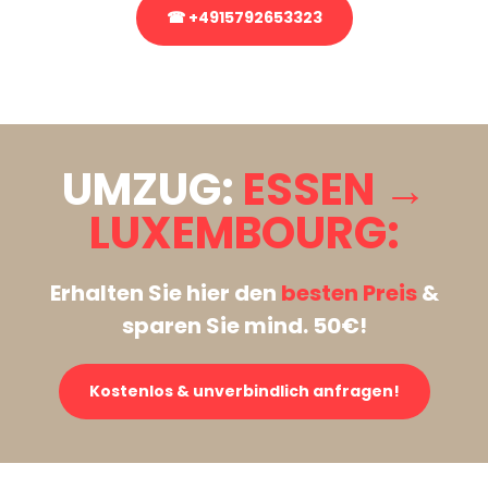
☎ +4915792653323
Stattdessen eine unverbindliche Anfrage senden
UMZUG:
ESSEN →
LUXEMBOURG:
Erhalten Sie hier den
besten Preis
&
sparen Sie mind. 50€!
Kostenlos & unverbindlich anfragen!