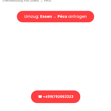
Übersiedlung von Essen → Pécs.
Umzug:
Essen → Pécs
anfragen
Kostenlose Beratung!
Sie haben Fragen?
Sie haben Fragen zu Ihrem Transport oder benötigen eine Beratung
bezüglich Ihres Umzug?
Rufen Sie uns gerne an, unser Team aus Experten freut sich, Ihnen
kostenlos weiterzuhelfen!
☎ +4915792653323
Stattdessen eine unverbindliche Anfrage senden