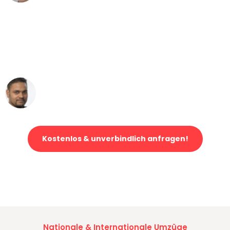
"Mein Klavier kam in unter 24 Stunden
ohne einen Kratzer an - ein
erstklassiger Service!"
Ümit Y.
Klaviertransport in Essen
Kostenlos & unverbindlich anfragen!
Jetzt anfragen und der nächste glückliche Kunde werden. Alle
Umzugsanfragen sind zu
100% kostenlos & unverbindlich!
Nationale & Internationale Umzüge