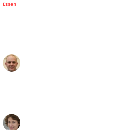
Essen
"Erste Klasse! Ein großes Dankeschön
an das gesamte Team von Neuer
Umzugsservice für ihren
außergewöhnlichen Service!"
Frederik F.
Umzug in Essen
"Besser hätte ich mir den Umzug von
Essen nach Wien nicht vorstellen
können - DANKE!"
Maria W
Umzug von Essen nach Wien