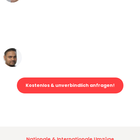
"Mein Klavier kam in unter 24 Stunden
ohne einen Kratzer an - ein
erstklassiger Service!"
Ümit Y.
Klaviertransport in Essen
Kostenlos & unverbindlich anfragen!
Jetzt anfragen und der nächste glückliche Kunde werden. Alle
Umzugsanfragen sind zu
100% kostenlos & unverbindlich!
Nationale & Internationale Umzüge