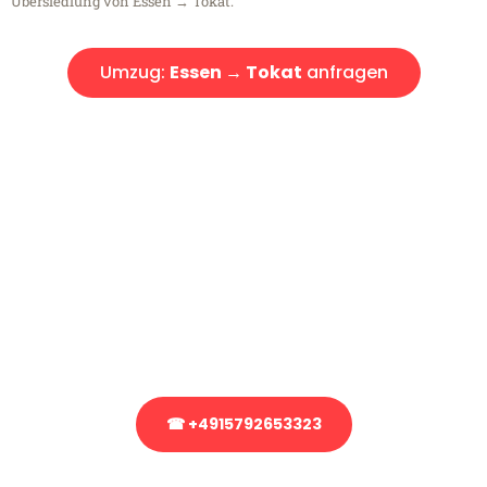
Übersiedlung von Essen → Tokat.
Umzug:
Essen → Tokat
anfragen
Kostenlose Beratung!
Sie haben Fragen?
Sie haben Fragen zu Ihrem Transport oder benötigen eine Beratung
bezüglich Ihres Umzug?
Rufen Sie uns gerne an, unser Team aus Experten freut sich, Ihnen
kostenlos weiterzuhelfen!
☎ +4915792653323
Stattdessen eine unverbindliche Anfrage senden