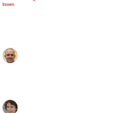
Essen
"Erste Klasse! Ein großes Dankeschön
an das gesamte Team von Neuer
Umzugsservice für ihren
außergewöhnlichen Service!"
Frederik F.
Umzug in Essen
"Besser hätte ich mir den Umzug von
Essen nach Wien nicht vorstellen
können - DANKE!"
Maria W
Umzug von Essen nach Wien