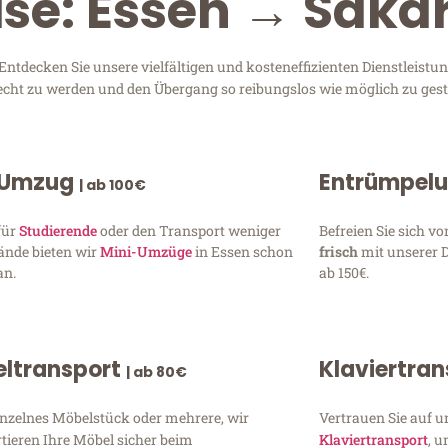
ise: Essen → Saka
tdecken Sie unsere vielfältigen und kosteneffizienten Dienstleist
erecht zu werden und den Übergang so reibungslos wie möglich zu gest
 Umzug
Entrümpel
| ab 100€
für
Studierende
oder den Transport weniger
Befreien Sie sich 
ände bieten wir
Mini-Umzüge
in Essen schon
frisch
mit unserer 
an.
ab 150€.
ltransport
Klaviertra
| ab 80€
inzelnes Möbelstück oder mehrere, wir
Vertrauen Sie auf u
tieren Ihre Möbel sicher beim
Klaviertransport
, 