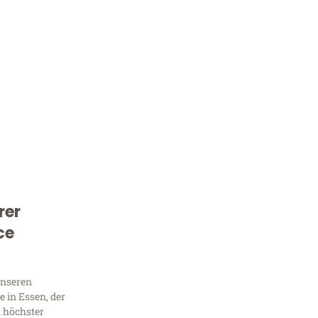
rer
Kostenlose Beratung!
ce
Sie 
Frag
unseren
 in Essen, der
t höchster