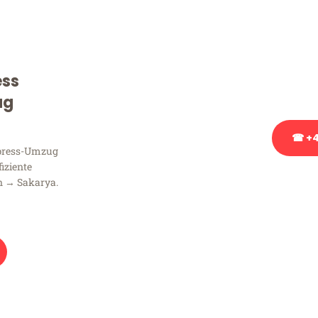
Sie haben Fragen zu Ihrem
Beratung bezüglich Ihres
Rufen Sie uns gerne an, un
ess
Ihnen kostenlos weiterzuh
ug
☎ +4
xpress-Umzug
fiziente
Stattdessen eine u
n → Sakarya.