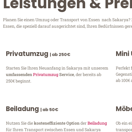
Leistungen & Pre
Planen Sie einen Umzug oder Transport von Essen nach Sakarya? En
Essen, die speziell darauf ausgerichtet sind, Ihren Bedürfnissen g
Privatumzug
Mini
| ab 250€
Starten Sie Ihren Neuanfang in Sakarya mit unserem
Perfekt 
Gegenst
umfassenden
Privatumzug
Service
, der bereits ab
ab 100€ 
250€ beginnt.
Beiladung
Möbe
| ab 50€
Nutzen Sie die
kosteneffiziente Option
der
Beiladung
Ob ein e
für Ihren Transport zwischen Essen und Sakarya
transpor