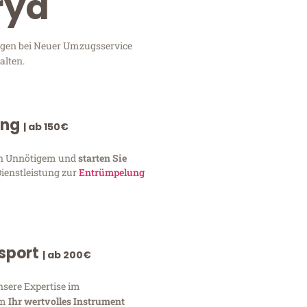
rya
ungen bei Neuer Umzugsservice
alten.
ung
| ab 150€
von Unnötigem und
starten Sie
Dienstleistung zur
Entrümpelung
nsport
| ab 200€
nsere Expertise im
um
Ihr wertvolles Instrument