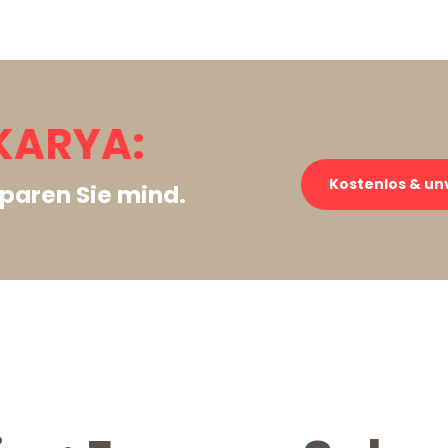
KARYA:
Kostenlos & un
paren Sie mind.