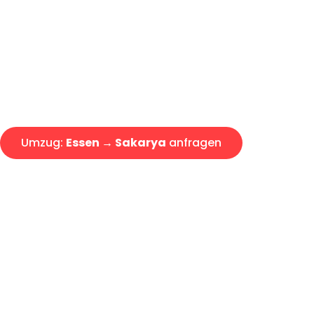
Express-Abwicklung in unter 2
Über 15 Jahre Erfahrung mit 
Angebot erhalten in unter 30 
Umzug:
Essen → Sakarya
anfragen
Alle Umzugsanfragen sind zu 100% kostenlos & unverbind