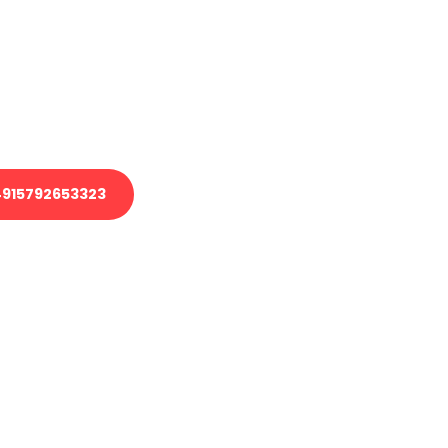
 Transport oder benötigen eine
 Umzug?
ser Team aus Experten freut sich,
elfen!
915792653323
nverbindliche Anfrage senden