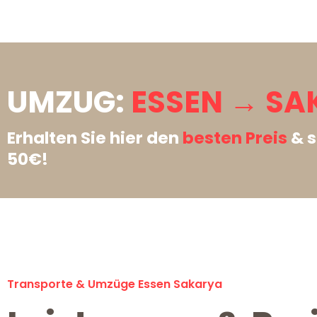
UMZUG:
ESSEN → SA
Erhalten Sie hier den
besten Preis
& s
50€!
Transporte & Umzüge Essen Sakarya