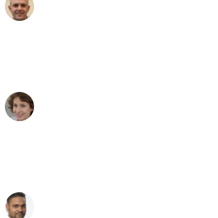
Frederik F.
Umzug in Essen
"Besser hätte ich mir den Umzug von
Essen nach Wien nicht vorstellen
können - DANKE!"
Maria W
Umzug von Essen nach Wien
"Mein Klavier kam in unter 24 Stunden
ohne einen Kratzer an - ein
erstklassiger Service!"
Ümit Y.
Klaviertransport in Essen