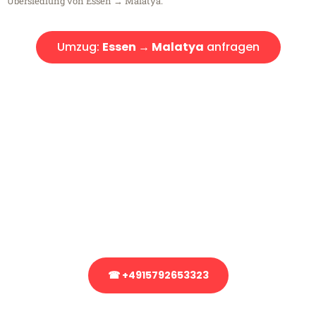
Übersiedlung von Essen → Malatya.
Umzug:
Essen → Malatya
anfragen
Kostenlose Beratung!
Sie haben Fragen?
Sie haben Fragen zu Ihrem Transport oder benötigen eine Beratung
bezüglich Ihres Umzug?
Rufen Sie uns gerne an, unser Team aus Experten freut sich, Ihnen
kostenlos weiterzuhelfen!
☎ +4915792653323
Stattdessen eine unverbindliche Anfrage senden