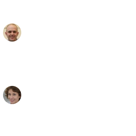
Umzugsservice für ihren
außergewöhnlichen Service!"
Frederik F.
Umzug in Essen
"Besser hätte ich mir den Umzug von
Essen nach Wien nicht vorstellen
können - DANKE!"
Maria W
Umzug von Essen nach Wien
"Mein Klavier kam in unter 24 Stunden
ohne einen Kratzer an - ein