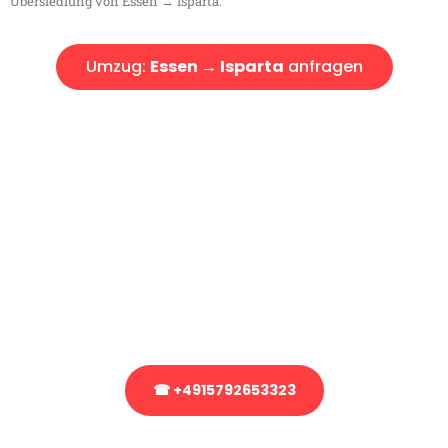
Übersiedlung von Essen → Isparta.
Umzug:
Essen → Isparta
anfragen
Kostenlose Beratung!
Sie haben Fragen?
Sie haben Fragen zu Ihrem Transport oder benötigen eine Beratung
bezüglich Ihres Umzug?
Rufen Sie uns gerne an, unser Team aus Experten freut sich, Ihnen
kostenlos weiterzuhelfen!
☎ +4915792653323
Stattdessen eine unverbindliche Anfrage senden