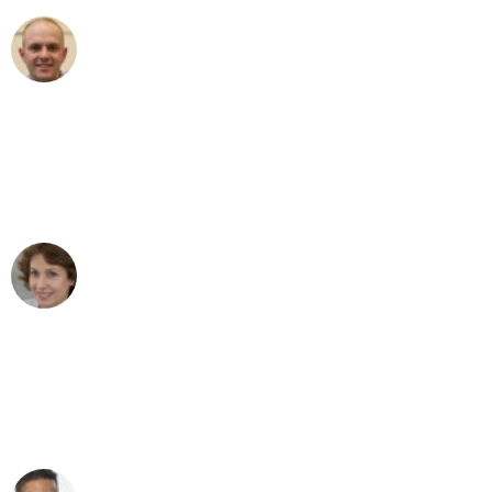
Frederik F.
Umzug in Essen
"Besser hätte ich mir den Umzug von
Essen nach Wien nicht vorstellen
können - DANKE!"
Maria W
Umzug von Essen nach Wien
"Mein Klavier kam in unter 24 Stunden
ohne einen Kratzer an - ein
erstklassiger Service!"