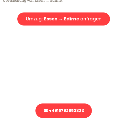
Übersiedlung von Essen → Edirne.
Umzug:
Essen → Edirne
anfragen
Kostenlose Beratung!
Sie haben Fragen?
Sie haben Fragen zu Ihrem Transport oder benötigen eine Beratung
bezüglich Ihres Umzug?
Rufen Sie uns gerne an, unser Team aus Experten freut sich, Ihnen
kostenlos weiterzuhelfen!
☎ +4915792653323
Stattdessen eine unverbindliche Anfrage senden