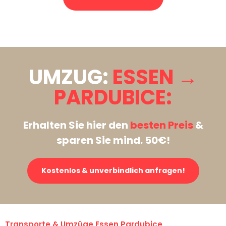
Stattdessen eine unverbindliche Anfrage senden
UMZUG:
ESSEN →
PARDUBICE:
Erhalten Sie hier den
besten Preis
&
sparen Sie mind. 50€!
Kostenlos & unverbindlich anfragen!
Transporte & Umzüge Essen Pardubice