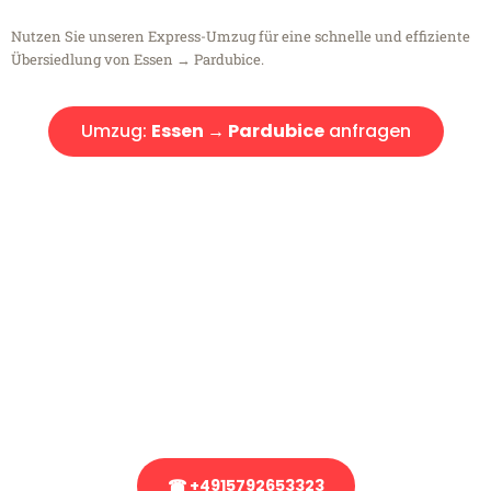
Nutzen Sie unseren Express-Umzug für eine schnelle und effiziente
Übersiedlung von Essen → Pardubice.
Umzug:
Essen → Pardubice
anfragen
Kostenlose Beratung!
Sie haben Fragen?
Sie haben Fragen zu Ihrem Transport oder benötigen eine Beratung
bezüglich Ihres Umzug?
Rufen Sie uns gerne an, unser Team aus Experten freut sich, Ihnen
kostenlos weiterzuhelfen!
☎ +4915792653323