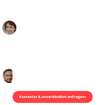
Essen nach Wien nicht vorstellen
können - DANKE!"
Maria W
Umzug von Essen nach Wien
"Mein Klavier kam in unter 24 Stunden
ohne einen Kratzer an - ein
erstklassiger Service!"
Ümit Y.
Klaviertransport in Essen
Kostenlos & unverbindlich anfragen!