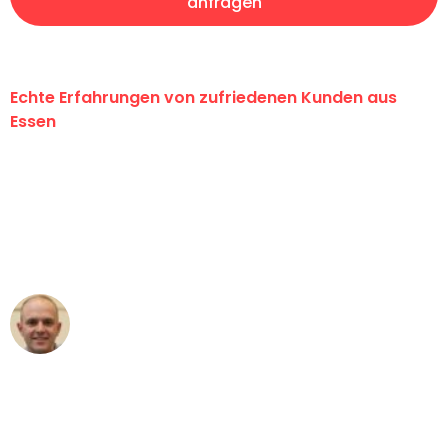
anfragen
Echte Erfahrungen von zufriedenen Kunden aus
Essen
"Erste Klasse! Ein großes Dankeschön
an das gesamte Team von Neuer
Umzugsservice für ihren
außergewöhnlichen Service!"
Frederik F.
Umzug in Essen
"Besser hätte ich mir den Umzug von
Essen nach Wien nicht vorstellen