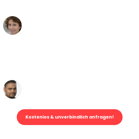
können - DANKE!"
Maria W
Umzug von Essen nach Wien
"Mein Klavier kam in unter 24 Stunden
ohne einen Kratzer an - ein
erstklassiger Service!"
Ümit Y.
Klaviertransport in Essen
Kostenlos & unverbindlich anfragen!
Jetzt anfragen und der nächste glückliche Kunde werden. Alle