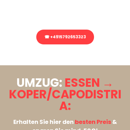
bezüglich Ihres Umzug?
Rufen Sie uns gerne an, unser Team aus Experten freut sich, Ihnen
kostenlos weiterzuhelfen!
☎ +4915792653323
Stattdessen eine unverbindliche Anfrage senden
UMZUG:
ESSEN →
KOPER/CAPODISTRI
A:
Erhalten Sie hier den
besten Preis
&