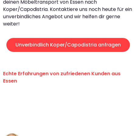
deinen Möbeltransport von Essen nach
Koper/Capodistria. Kontaktiere uns noch heute für ein
unverbindliches Angebot und wir helfen dir gerne
weiter!
Unverbindlich Koper/Capodistria anfragen
Echte Erfahrungen von zufriedenen Kunden aus
Essen
"Erste Klasse! Ein großes Dankeschön
an das gesamte Team von Neuer
Umzugsservice für ihren
außergewöhnlichen Service!"