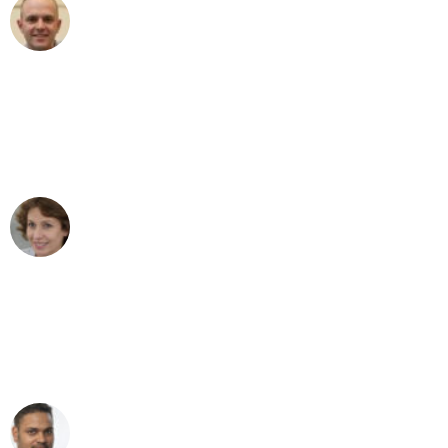
Frederik F.
Umzug in Essen
"Besser hätte ich mir den Umzug von
Essen nach Wien nicht vorstellen
können - DANKE!"
Maria W
Umzug von Essen nach Wien
"Mein Klavier kam in unter 24 Stunden
ohne einen Kratzer an - ein
erstklassiger Service!"
Ümit Y.
Klaviertransport in Essen