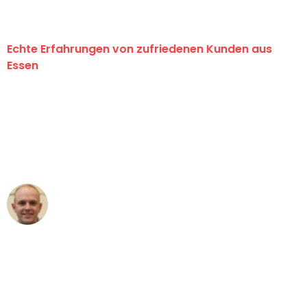
Echte Erfahrungen von zufriedenen Kunden aus
Essen
"Erste Klasse! Ein großes Dankeschön
an das gesamte Team von Neuer
Umzugsservice für ihren
außergewöhnlichen Service!"
Frederik F.
Umzug in Essen
"Besser hätte ich mir den Umzug von
Essen nach Wien nicht vorstellen
können - DANKE!"