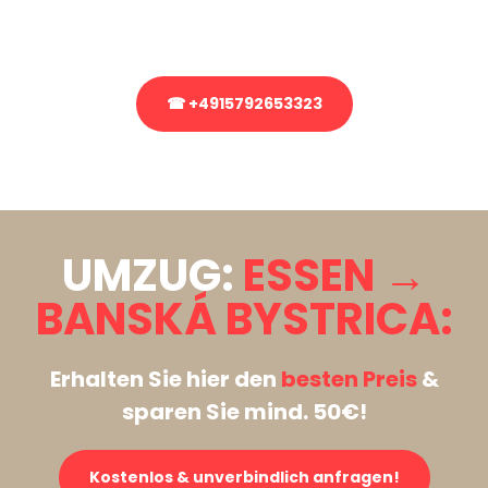
Rufen Sie uns gerne an, unser Team aus Experten freut sich, Ihnen
kostenlos weiterzuhelfen!
☎ +4915792653323
Stattdessen eine unverbindliche Anfrage senden
UMZUG:
ESSEN →
BANSKÁ BYSTRICA:
Erhalten Sie hier den
besten Preis
&
sparen Sie mind. 50€!
Kostenlos & unverbindlich anfragen!