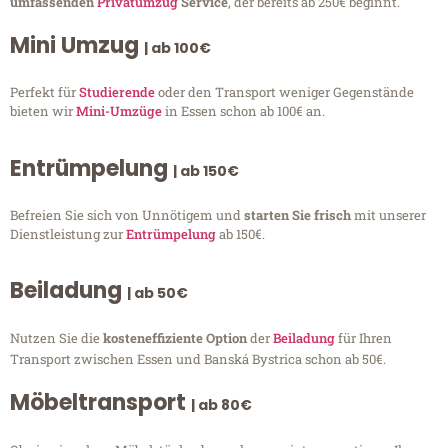
umfassenden
Privatumzug
Service
, der bereits ab 250€ beginnt.
Mini Umzug
| ab 100€
Perfekt für
Studierende
oder den Transport weniger Gegenstände
bieten wir
Mini-Umzüge
in Essen schon ab 100€ an.
Entrümpelung
| ab 150€
Befreien Sie sich von Unnötigem und
starten Sie frisch
mit unserer
Dienstleistung zur
Entrümpelung
ab 150€.
Beiladung
| ab 50€
Nutzen Sie die
kosteneffiziente Option
der
Beiladung
für Ihren
Transport zwischen Essen und Banská Bystrica schon ab 50€.
Möbeltransport
| ab 80€