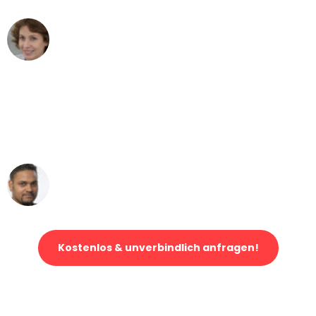
Maria W
Umzug von Essen nach Wien
"Mein Klavier kam in unter 24 Stunden
ohne einen Kratzer an - ein
erstklassiger Service!"
Ümit Y.
Klaviertransport in Essen
Kostenlos & unverbindlich anfragen!
Jetzt anfragen und der nächste glückliche Kunde werden. Alle
Umzugsanfragen sind zu
100% kostenlos & unverbindlich!