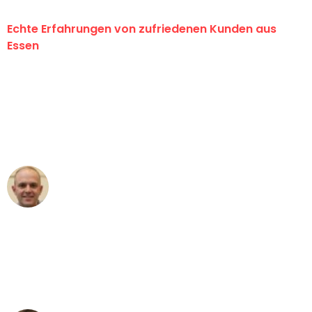
Echte Erfahrungen von zufriedenen Kunden aus
Essen
"Erste Klasse! Ein großes Dankeschön
an das gesamte Team von Neuer
Umzugsservice für ihren
außergewöhnlichen Service!"
Frederik F.
Umzug in Essen
"Besser hätte ich mir den Umzug von
Essen nach Wien nicht vorstellen
können - DANKE!"