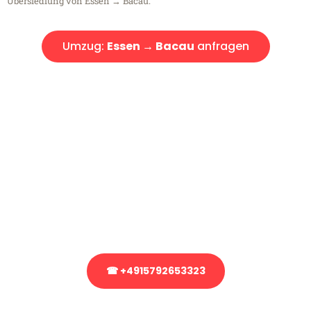
Übersiedlung von Essen → Bacau.
Umzug:
Essen → Bacau
anfragen
Kostenlose Beratung!
Sie haben Fragen?
Sie haben Fragen zu Ihrem Transport oder benötigen eine Beratung
bezüglich Ihres Umzug?
Rufen Sie uns gerne an, unser Team aus Experten freut sich, Ihnen
kostenlos weiterzuhelfen!
☎ +4915792653323
Stattdessen eine unverbindliche Anfrage senden