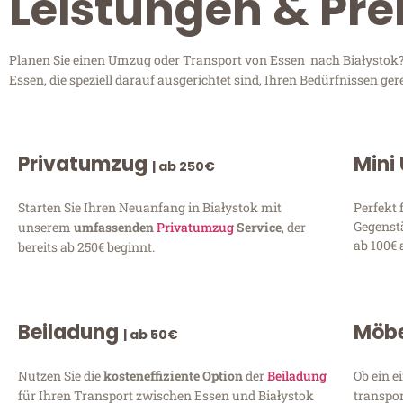
Leistungen & Pre
Planen Sie einen Umzug oder Transport von Essen nach Białystok? 
Essen, die speziell darauf ausgerichtet sind, Ihren Bedürfnissen g
Privatumzug
Mini
| ab 250€
Starten Sie Ihren Neuanfang in Białystok mit
Perfekt 
Gegenst
unserem
umfassenden
Privatumzug
Service
, der
ab 100€ 
bereits ab 250€ beginnt.
Beiladung
Möbe
| ab 50€
Nutzen Sie die
kosteneffiziente Option
der
Beiladung
Ob ein e
für Ihren Transport zwischen Essen und Białystok
transpor