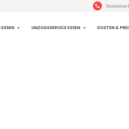
Kostenlose 
 ESSEN
UMZUGSSERVICE ESSEN
KOSTEN & PREI
iałystok
ok (ab 199€)