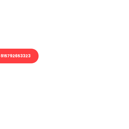
 Transport oder benötigen eine
 Umzug?
ser Team aus Experten freut sich,
elfen!
915792653323
nverbindliche Anfrage senden