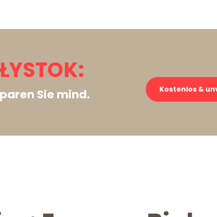
AŁYSTOK:
Kostenlos & un
paren Sie mind.