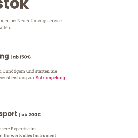
stok
tungen bei Neuer Umzugsservice
alten.
ung
| ab 150€
von Unnötigem und
starten Sie
Dienstleistung zur
Entrümpelung
nsport
| ab 200€
nsere Expertise im
um
Ihr wertvolles Instrument