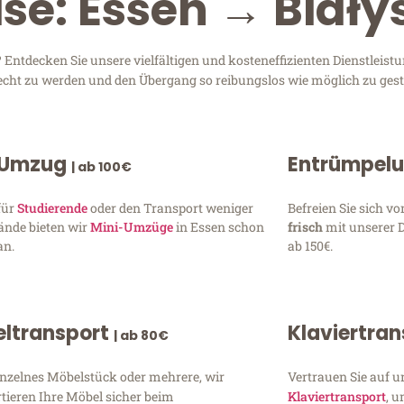
ise: Essen → Biały
Entdecken Sie unsere vielfältigen und kosteneffizienten Dienstleis
erecht zu werden und den Übergang so reibungslos wie möglich zu gest
 Umzug
Entrümpel
| ab 100€
für
Studierende
oder den Transport weniger
Befreien Sie sich 
ände bieten wir
Mini-Umzüge
in Essen schon
frisch
mit unserer 
an.
ab 150€.
ltransport
Klaviertra
| ab 80€
inzelnes Möbelstück oder mehrere, wir
Vertrauen Sie auf u
tieren Ihre Möbel sicher beim
Klaviertransport
, 