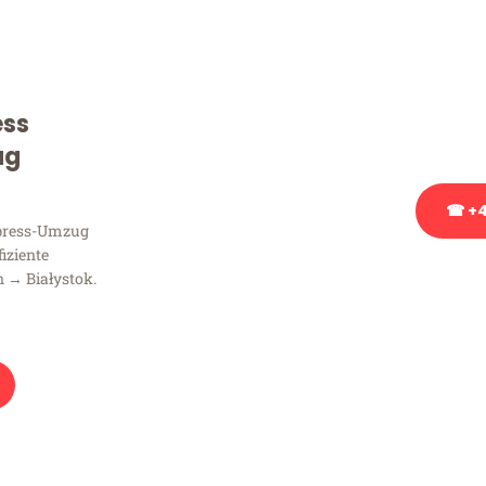
Sie haben Fragen zu Ihrem
Beratung bezüglich Ihres
Rufen Sie uns gerne an, un
ess
Ihnen kostenlos weiterzuh
ug
☎ +4
xpress-Umzug
fiziente
Stattdessen eine u
 → Białystok.