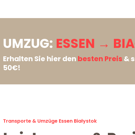
UMZUG:
ESSEN → BI
Erhalten Sie hier den
besten Preis
& s
50€!
Transporte & Umzüge Essen Białystok