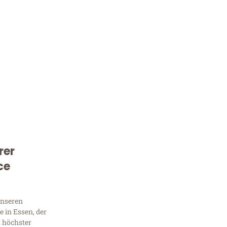
rer
Kostenlose Beratung!
ce
Sie 
Frag
unseren
 in Essen, der
t höchster