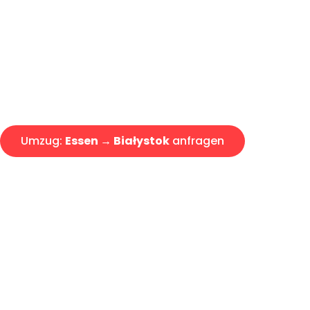
Express-Abwicklung in unter 2
Über 15 Jahre Erfahrung mit 
Angebot erhalten in unter 30 
Umzug:
Essen → Białystok
anfragen
Alle Umzugsanfragen sind zu 100% kostenlos & unverbind