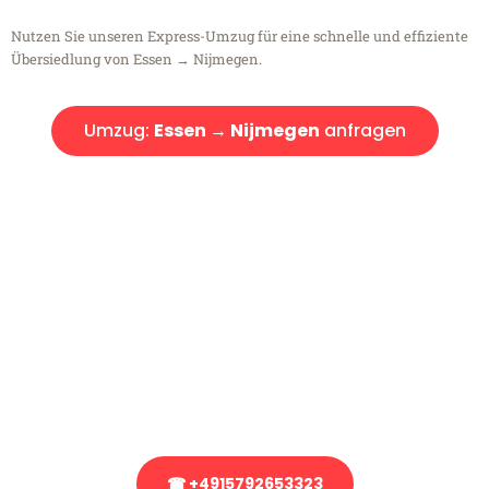
Nutzen Sie unseren Express-Umzug für eine schnelle und effiziente
Übersiedlung von Essen → Nijmegen.
Umzug:
Essen → Nijmegen
anfragen
Kostenlose Beratung!
Sie haben Fragen?
Sie haben Fragen zu Ihrem Transport oder benötigen eine Beratung
bezüglich Ihres Umzug?
Rufen Sie uns gerne an, unser Team aus Experten freut sich, Ihnen
kostenlos weiterzuhelfen!
☎ +4915792653323