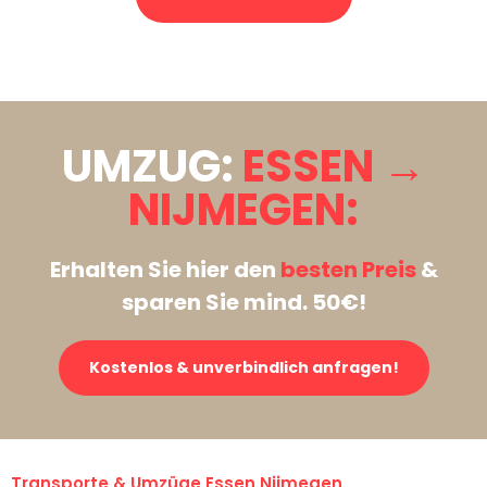
Stattdessen eine unverbindliche Anfrage senden
UMZUG:
ESSEN →
NIJMEGEN:
Erhalten Sie hier den
besten Preis
&
sparen Sie mind. 50€!
Kostenlos & unverbindlich anfragen!
Transporte & Umzüge Essen Nijmegen