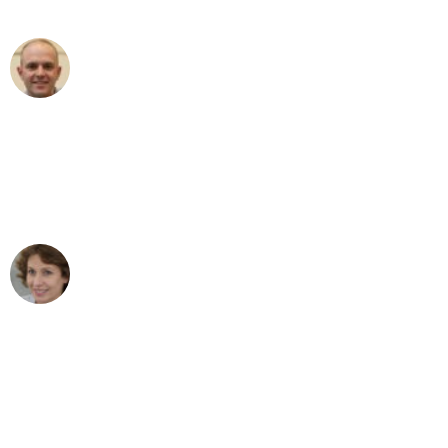
außergewöhnlichen Service!"
Frederik F.
Umzug in Essen
"Besser hätte ich mir den Umzug von
Essen nach Wien nicht vorstellen
können - DANKE!"
Maria W
Umzug von Essen nach Wien
"Mein Klavier kam in unter 24 Stunden
ohne einen Kratzer an - ein
erstklassiger Service!"