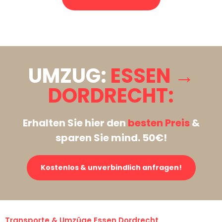
Stattdessen eine unverbindliche Anfrage senden
UMZUG:
ESSEN →
DORDRECHT:
Erhalten Sie hier den
besten Preis
&
sparen Sie mind. 50€!
Kostenlos & unverbindlich anfragen!
Transporte & Umzüge Essen Dordrecht