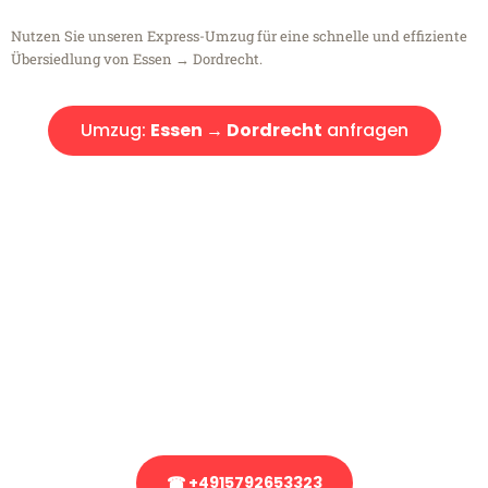
Nutzen Sie unseren Express-Umzug für eine schnelle und effiziente
Übersiedlung von Essen → Dordrecht.
Umzug:
Essen → Dordrecht
anfragen
Kostenlose Beratung!
Sie haben Fragen?
Sie haben Fragen zu Ihrem Transport oder benötigen eine Beratung
bezüglich Ihres Umzug?
Rufen Sie uns gerne an, unser Team aus Experten freut sich, Ihnen
kostenlos weiterzuhelfen!
☎ +4915792653323