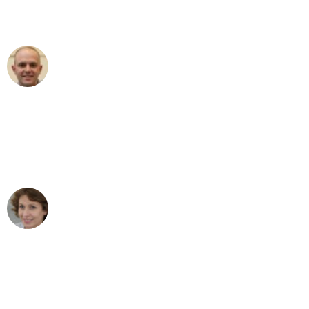
Umzugsservice für ihren
außergewöhnlichen Service!"
Frederik F.
Umzug in Essen
"Besser hätte ich mir den Umzug von
Essen nach Wien nicht vorstellen
können - DANKE!"
Maria W
Umzug von Essen nach Wien
"Mein Klavier kam in unter 24 Stunden
ohne einen Kratzer an - ein
erstklassiger Service!"