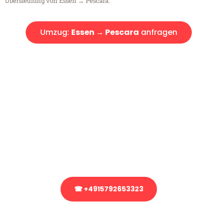
Übersiedlung von Essen → Pescara.
Umzug:
Essen → Pescara
anfragen
Kostenlose Beratung!
Sie haben Fragen?
Sie haben Fragen zu Ihrem Transport oder benötigen eine Beratung
bezüglich Ihres Umzug?
Rufen Sie uns gerne an, unser Team aus Experten freut sich, Ihnen
kostenlos weiterzuhelfen!
☎ +4915792653323
Stattdessen eine unverbindliche Anfrage senden