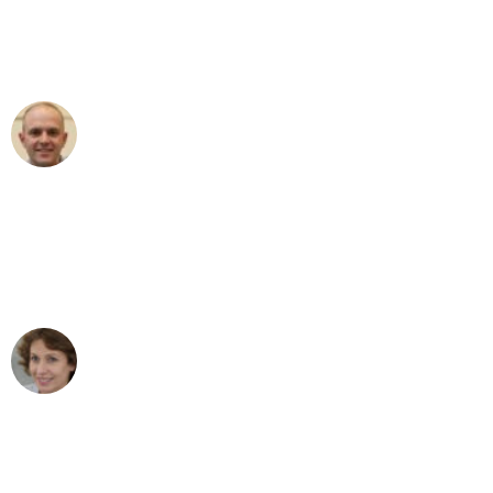
Umzugsservice für ihren
außergewöhnlichen Service!"
Frederik F.
Umzug in Essen
"Besser hätte ich mir den Umzug von
Essen nach Wien nicht vorstellen
können - DANKE!"
Maria W
Umzug von Essen nach Wien
"Mein Klavier kam in unter 24 Stunden
ohne einen Kratzer an - ein