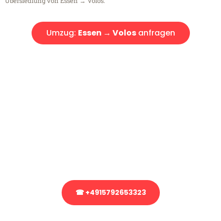
Übersiedlung von Essen → Volos.
Umzug:
Essen → Volos
anfragen
Kostenlose Beratung!
Sie haben Fragen?
Sie haben Fragen zu Ihrem Transport oder benötigen eine Beratung
bezüglich Ihres Umzug?
Rufen Sie uns gerne an, unser Team aus Experten freut sich, Ihnen
kostenlos weiterzuhelfen!
☎ +4915792653323
Stattdessen eine unverbindliche Anfrage senden