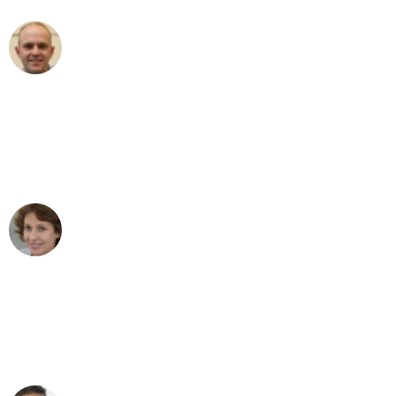
Frederik F.
Umzug in Essen
"Besser hätte ich mir den Umzug von
Essen nach Wien nicht vorstellen
können - DANKE!"
Maria W
Umzug von Essen nach Wien
"Mein Klavier kam in unter 24 Stunden
ohne einen Kratzer an - ein
erstklassiger Service!"