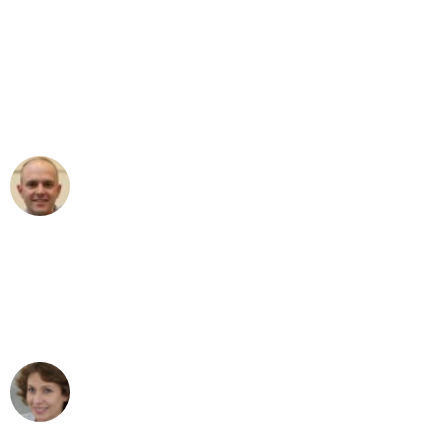
"Erste Klasse! Ein großes Dankeschön
an das gesamte Team von Neuer
Umzugsservice für ihren
außergewöhnlichen Service!"
Frederik F.
Umzug in Essen
"Besser hätte ich mir den Umzug von
Essen nach Wien nicht vorstellen
können - DANKE!"
Maria W
Umzug von Essen nach Wien