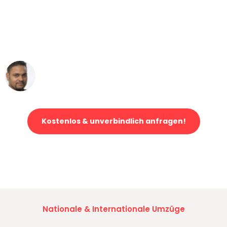
"Mein Klavier kam in unter 24 Stunden
ohne einen Kratzer an - ein
erstklassiger Service!"
Ümit Y.
Klaviertransport in Essen
Kostenlos & unverbindlich anfragen!
Jetzt anfragen und der nächste glückliche Kunde werden. Alle
Umzugsanfragen sind zu
100% kostenlos & unverbindlich!
Nationale & Internationale Umzüge