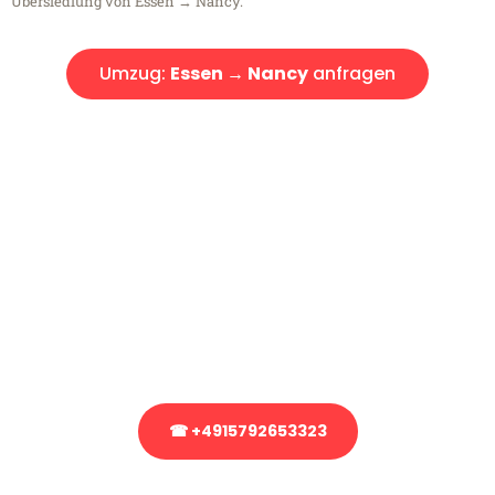
Übersiedlung von Essen → Nancy.
Umzug:
Essen → Nancy
anfragen
Kostenlose Beratung!
Sie haben Fragen?
Sie haben Fragen zu Ihrem Transport oder benötigen eine Beratung
bezüglich Ihres Umzug?
Rufen Sie uns gerne an, unser Team aus Experten freut sich, Ihnen
kostenlos weiterzuhelfen!
☎ +4915792653323
Stattdessen eine unverbindliche Anfrage senden