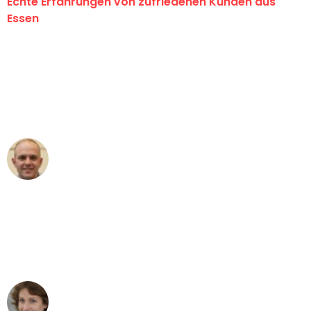
Echte Erfahrungen von zufriedenen Kunden aus
Essen
"Erste Klasse! Ein großes Dankeschön
an das gesamte Team von Neuer
Umzugsservice für ihren
außergewöhnlichen Service!"
Frederik F.
Umzug in Essen
"Besser hätte ich mir den Umzug von
Essen nach Wien nicht vorstellen
können - DANKE!"
Maria W
Umzug von Essen nach Wien