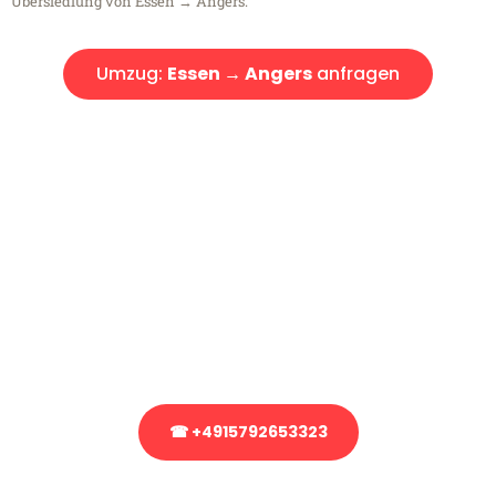
Übersiedlung von Essen → Angers.
Umzug:
Essen → Angers
anfragen
Kostenlose Beratung!
Sie haben Fragen?
Sie haben Fragen zu Ihrem Transport oder benötigen eine Beratung
bezüglich Ihres Umzug?
Rufen Sie uns gerne an, unser Team aus Experten freut sich, Ihnen
kostenlos weiterzuhelfen!
☎ +4915792653323
Stattdessen eine unverbindliche Anfrage senden