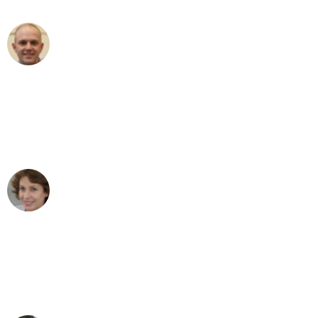
Frederik F.
Umzug in Essen
"Besser hätte ich mir den Umzug von
Essen nach Wien nicht vorstellen
können - DANKE!"
Maria W
Umzug von Essen nach Wien
"Mein Klavier kam in unter 24 Stunden
ohne einen Kratzer an - ein
erstklassiger Service!"