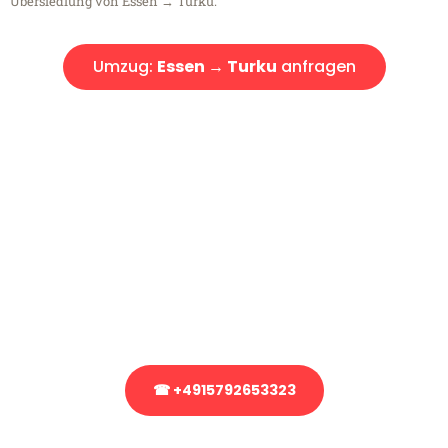
Übersiedlung von Essen → Turku.
Umzug:
Essen → Turku
anfragen
Kostenlose Beratung!
Sie haben Fragen?
Sie haben Fragen zu Ihrem Transport oder benötigen eine Beratung
bezüglich Ihres Umzug?
Rufen Sie uns gerne an, unser Team aus Experten freut sich, Ihnen
kostenlos weiterzuhelfen!
☎ +4915792653323
Stattdessen eine unverbindliche Anfrage senden