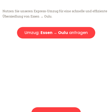
Nutzen Sie unseren Express-Umzug für eine schnelle und effiziente
Übersiedlung von Essen → Oulu.
Umzug:
Essen → Oulu
anfragen
Kostenlose Beratung!
Sie haben Fragen?
Sie haben Fragen zu Ihrem Transport oder benötigen eine Beratung
bezüglich Ihres Umzug?
Rufen Sie uns gerne an, unser Team aus Experten freut sich, Ihnen
kostenlos weiterzuhelfen!