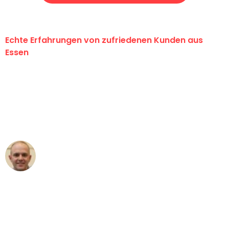
Echte Erfahrungen von zufriedenen Kunden aus
Essen
"Erste Klasse! Ein großes Dankeschön
an das gesamte Team von Neuer
Umzugsservice für ihren
außergewöhnlichen Service!"
Frederik F.
Umzug in Essen
"Besser hätte ich mir den Umzug von
Essen nach Wien nicht vorstellen
können - DANKE!"