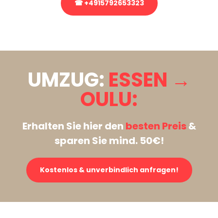
☎ +4915792653323
Stattdessen eine unverbindliche Anfrage senden
UMZUG:
ESSEN →
OULU:
Erhalten Sie hier den
besten Preis
&
sparen Sie mind. 50€!
Kostenlos & unverbindlich anfragen!