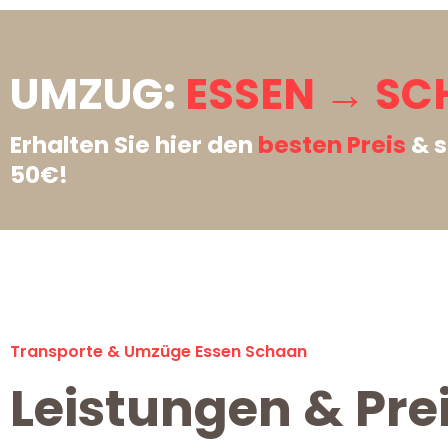
UMZUG:
ESSEN → SC
Erhalten Sie hier den
besten Preis
& s
50€!
Transporte & Umzüge Essen Schaan
Leistungen & Pre