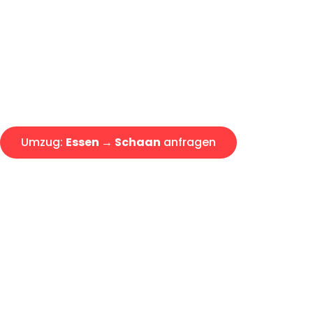
Express-Abwicklung in unter 2
Über 15 Jahre Erfahrung mit 
Angebot erhalten in unter 30 
Umzug:
Essen → Schaan
anfragen
Alle Umzugsanfragen sind zu 100% kostenlos & unverbind