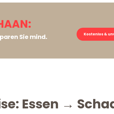
HAAN:
Kostenlos & un
paren Sie mind.
ise: Essen → Scha