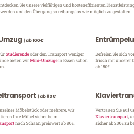
decken Sie unsere vielfältigen und kosteneffizienten Dienstleistu
zu werden und den Übergang so reibungslos wie möglich zu gestalten.
 Umzug
Entrümpel
| ab 100€
für
Studierende
oder den Transport weniger
Befreien Sie sich 
ände bieten wir
Mini-Umzüge
in Essen schon
frisch
mit unserer 
an.
ab 150€.
ltransport
Klaviertra
| ab 80€
inzelnes Möbelstück oder mehrere, wir
Vertrauen Sie auf u
tieren Ihre Möbel sicher beim
Klaviertransport
, 
ansport
nach Schaan preiswert ab 80€.
sicher
ab 200€ zu be