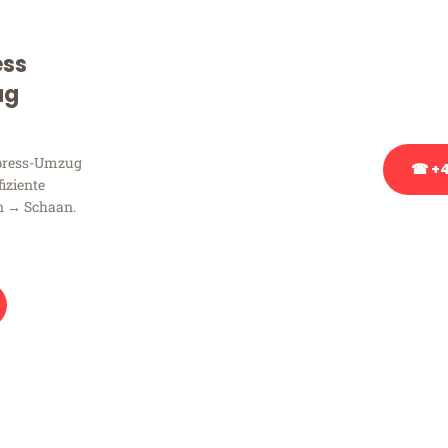
Sie haben Fragen zu Ihrem
Beratung bezüglich Ihres
ess
Rufen Sie uns gerne an, un
ug
Ihnen kostenlos weiterzuh
xpress-Umzug
☎ +4
fiziente
n → Schaan.
Stattdessen eine u