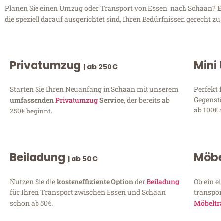
Planen Sie einen Umzug oder Transport von Essen nach Schaan? Ent
die speziell darauf ausgerichtet sind, Ihren Bedürfnissen gerecht 
Privatumzug
Mini
| ab 250€
Starten Sie Ihren Neuanfang in Schaan mit unserem
Perfekt 
Gegenst
umfassenden
Privatumzug
Service
, der bereits ab
ab 100€ 
250€ beginnt.
Beiladung
Möbe
| ab 50€
Nutzen Sie die
kosteneffiziente Option
der
Beiladung
Ob ein e
für Ihren Transport zwischen Essen und Schaan
transpor
schon ab 50€.
Möbeltr