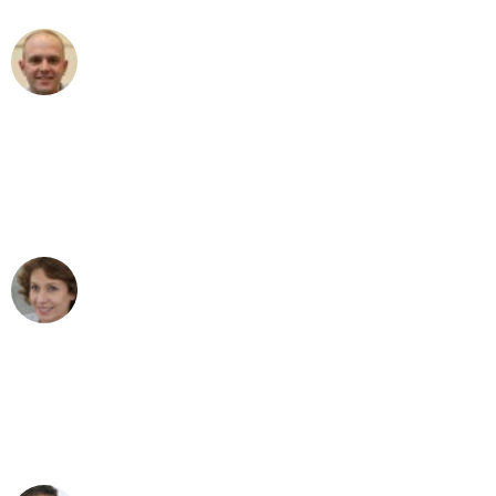
Frederik F.
Umzug in Essen
"Besser hätte ich mir den Umzug von
Essen nach Wien nicht vorstellen
können - DANKE!"
Maria W
Umzug von Essen nach Wien
"Mein Klavier kam in unter 24 Stunden
ohne einen Kratzer an - ein
erstklassiger Service!"