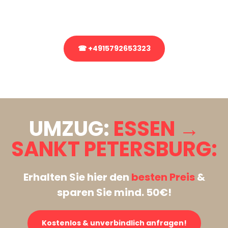
Rufen Sie uns gerne an, unser Team aus Experten freut sich, Ihnen
kostenlos weiterzuhelfen!
☎ +4915792653323
Stattdessen eine unverbindliche Anfrage senden
UMZUG:
ESSEN →
SANKT PETERSBURG:
Erhalten Sie hier den
besten Preis
&
sparen Sie mind. 50€!
Kostenlos & unverbindlich anfragen!