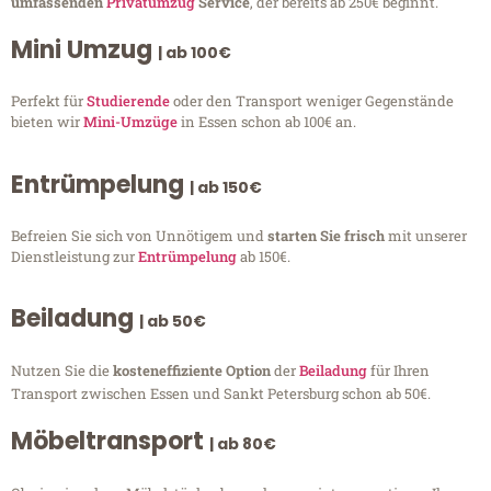
umfassenden
Privatumzug
Service
, der bereits ab 250€ beginnt.
Mini Umzug
| ab 100€
Perfekt für
Studierende
oder den Transport weniger Gegenstände
bieten wir
Mini-Umzüge
in Essen schon ab 100€ an.
Entrümpelung
| ab 150€
Befreien Sie sich von Unnötigem und
starten Sie frisch
mit unserer
Dienstleistung zur
Entrümpelung
ab 150€.
Beiladung
| ab 50€
Nutzen Sie die
kosteneffiziente Option
der
Beiladung
für Ihren
Transport zwischen Essen und Sankt Petersburg schon ab 50€.
Möbeltransport
| ab 80€