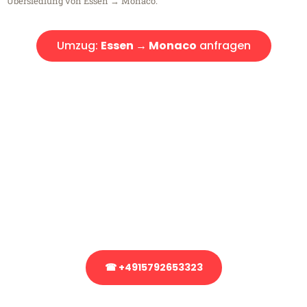
Übersiedlung von Essen → Monaco.
Umzug:
Essen → Monaco
anfragen
Kostenlose Beratung!
Sie haben Fragen?
Sie haben Fragen zu Ihrem Transport oder benötigen eine Beratung
bezüglich Ihres Umzug?
Rufen Sie uns gerne an, unser Team aus Experten freut sich, Ihnen
kostenlos weiterzuhelfen!
☎ +4915792653323
Stattdessen eine unverbindliche Anfrage senden