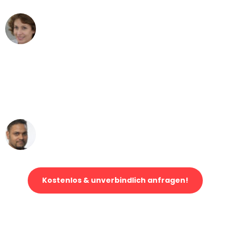
Maria W
Umzug von Essen nach Wien
"Mein Klavier kam in unter 24 Stunden
ohne einen Kratzer an - ein
erstklassiger Service!"
Ümit Y.
Klaviertransport in Essen
Kostenlos & unverbindlich anfragen!
Jetzt anfragen und der nächste glückliche Kunde werden. Alle
Umzugsanfragen sind zu
100% kostenlos & unverbindlich!