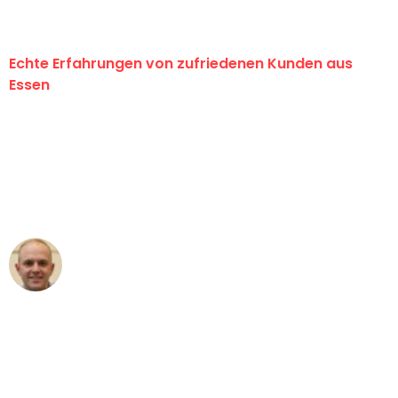
Echte Erfahrungen von zufriedenen Kunden aus
Essen
"Erste Klasse! Ein großes Dankeschön
an das gesamte Team von Neuer
Umzugsservice für ihren
außergewöhnlichen Service!"
Frederik F.
Umzug in Essen
"Besser hätte ich mir den Umzug von
Essen nach Wien nicht vorstellen
können - DANKE!"