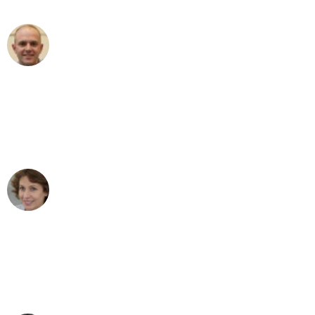
Frederik F.
Umzug in Essen
"Besser hätte ich mir den Umzug von
Essen nach Wien nicht vorstellen
können - DANKE!"
Maria W
Umzug von Essen nach Wien
"Mein Klavier kam in unter 24 Stunden
ohne einen Kratzer an - ein
erstklassiger Service!"