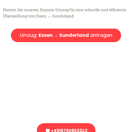
Nutzen Sie unseren Express-Umzug für eine schnelle und effiziente
Übersiedlung von Essen → Sunderland.
Umzug:
Essen → Sunderland
anfragen
Kostenlose Beratung!
Sie haben Fragen?
Sie haben Fragen zu Ihrem Transport oder benötigen eine Beratung
bezüglich Ihres Umzug?
Rufen Sie uns gerne an, unser Team aus Experten freut sich, Ihnen
kostenlos weiterzuhelfen!
☎ +4915792653323