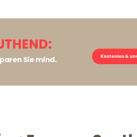
UTHEND:
Kostenlos & un
paren Sie mind.