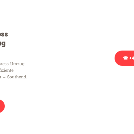
Sie haben Fragen zu Ihrem
Beratung bezüglich Ihres
Rufen Sie uns gerne an, un
ess
Ihnen kostenlos weiterzuh
ug
☎ +4
xpress-Umzug
fiziente
Stattdessen eine u
n → Southend.