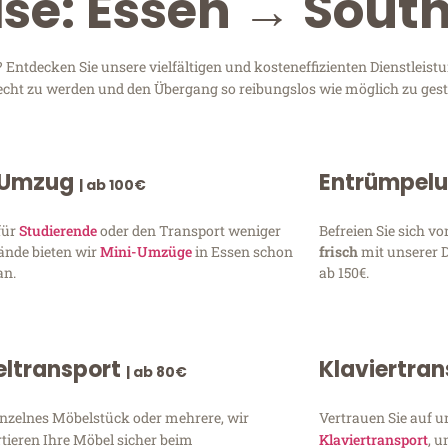
ise: Essen → Sout
ntdecken Sie unsere vielfältigen und kosteneffizienten Dienstleis
erecht zu werden und den Übergang so reibungslos wie möglich zu gest
 Umzug
Entrümpel
| ab 100€
für
Studierende
oder den Transport weniger
Befreien Sie sich 
ände bieten wir
Mini-Umzüge
in Essen schon
frisch
mit unserer 
an.
ab 150€.
ltransport
Klaviertra
| ab 80€
inzelnes Möbelstück oder mehrere, wir
Vertrauen Sie auf u
tieren Ihre Möbel sicher beim
Klaviertransport
, 