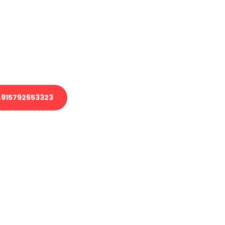
 Transport oder benötigen eine
 Umzug?
ser Team aus Experten freut sich,
elfen!
915792653323
nverbindliche Anfrage senden