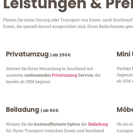
Leistungen & Pre
Planen Sie einen Umzug oder Transport von Essen nach Southend? E
Essen, die speziell darauf ausgerichtet sind, Ihren Bedürfnissen g
Privatumzug
Mini
| ab 250€
Starten Sie Ihren Neuanfang in Southend mit
Perfekt 
Gegenst
unserem
umfassenden
Privatumzug
Service
, der
ab 100€ 
bereits ab 250€ beginnt.
Beiladung
Möbe
| ab 50€
Nutzen Sie die
kosteneffiziente Option
der
Beiladung
Ob ein e
für Ihren Transport zwischen Essen und Southend
transpor