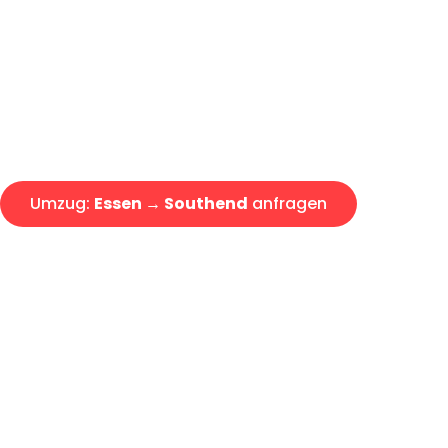
Express-Abwicklung in unter 2
Über 15 Jahre Erfahrung mit 
Angebot erhalten in unter 30 
Umzug:
Essen → Southend
anfragen
Alle Umzugsanfragen sind zu 100% kostenlos & unverbind