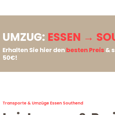
UMZUG:
ESSEN → SO
Erhalten Sie hier den
besten Preis
& s
50€!
Transporte & Umzüge Essen Southend