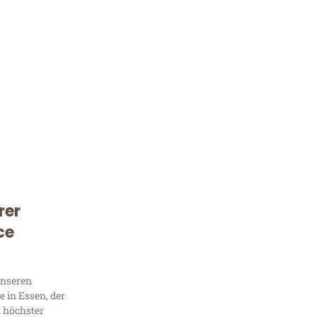
rer
Kostenlose Beratung!
ce
Sie 
Frag
unseren
 in Essen, der
t höchster