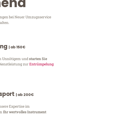
hend
tungen bei Neuer Umzugsservice
alten.
ung
| ab 150€
von Unnötigem und
starten Sie
Dienstleistung zur
Entrümpelung
nsport
| ab 200€
nsere Expertise im
um
Ihr wertvolles Instrument