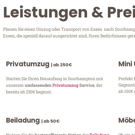
Leistungen & Pr
Planen Sie einen Umzug oder Transport von Essen nach Southampto
Essen, die speziell darauf ausgerichtet sind, Ihren Bedürfnissen g
Privatumzug
Mini
| ab 250€
Starten Sie Ihren Neuanfang in Southampton mit
Perfekt 
Gegenst
unserem
umfassenden
Privatumzug
Service
, der
ab 100€ 
bereits ab 250€ beginnt.
Beiladung
Möbe
| ab 50€
Nutzen Sie die
kosteneffiziente Option
der
Beiladung
Ob ein e