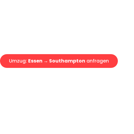
Express-Abwicklung in unter 2
Über 15 Jahre Erfahrung mit 
Angebot erhalten in unter 30 
Umzug:
Essen → Southampton
anfragen
Alle Umzugsanfragen sind zu 100% kostenlos & unverbind