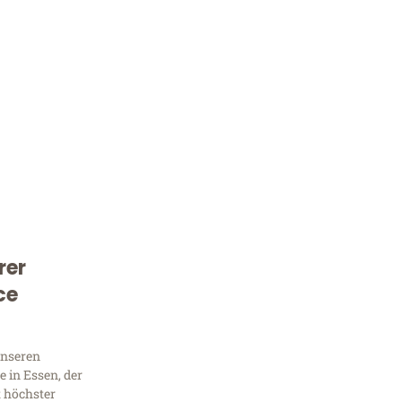
rer
Kostenlose Beratung!
ce
Sie 
Frag
unseren
 in Essen, der
t höchster