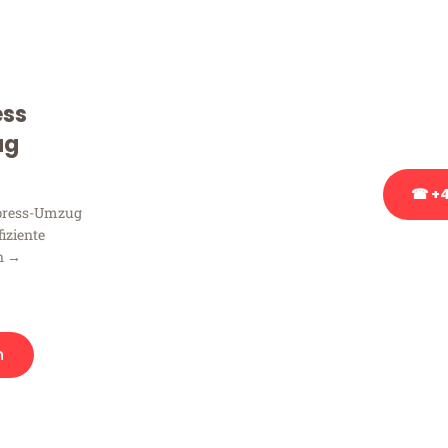
Sie haben Fragen zu Ihrem
Beratung bezüglich Ihres
Rufen Sie uns gerne an, un
ess
Ihnen kostenlos weiterzuh
ug
☎ +4
xpress-Umzug
fiziente
Stattdessen eine u
n →
n