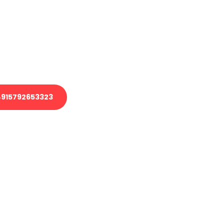
 Transport oder benötigen eine
 Umzug?
ser Team aus Experten freut sich,
elfen!
915792653323
nverbindliche Anfrage senden