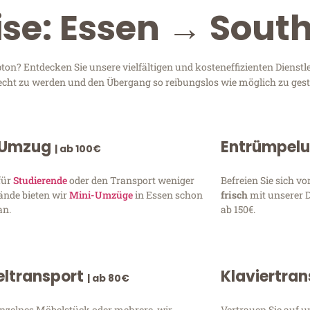
eise: Essen → Sou
n? Entdecken Sie unsere vielfältigen und kosteneffizienten Dienst
erecht zu werden und den Übergang so reibungslos wie möglich zu gest
 Umzug
Entrümpel
| ab 100€
für
Studierende
oder den Transport weniger
Befreien Sie sich 
ände bieten wir
Mini-Umzüge
in Essen schon
frisch
mit unserer 
an.
ab 150€.
ltransport
Klaviertra
| ab 80€
inzelnes Möbelstück oder mehrere, wir
Vertrauen Sie auf u