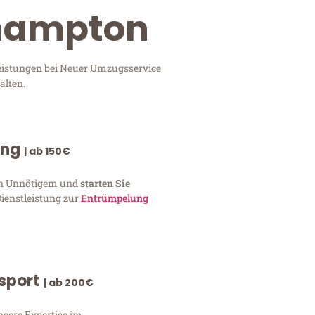
thampton
leistungen bei Neuer Umzugsservice
alten.
ung
| ab 150€
von Unnötigem und
starten Sie
Dienstleistung zur
Entrümpelung
nsport
| ab 200€
nsere Expertise im