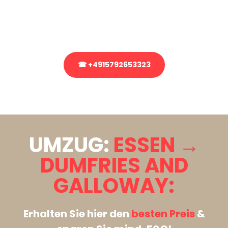
bezüglich Ihres Umzug?
Rufen Sie uns gerne an, unser Team aus Experten freut sich, Ihnen
kostenlos weiterzuhelfen!
☎ +4915792653323
Stattdessen eine unverbindliche Anfrage senden
UMZUG:
ESSEN →
DUMFRIES AND
GALLOWAY:
Erhalten Sie hier den
besten Preis
&