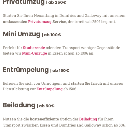
Privatumzug
| ab 250€
Starten Sie Ihren Neuanfang in Dumfries and Galloway mit unserem
umfassenden
Privatumzug
Service
, der bereits ab 250€ beginnt.
Mini Umzug
| ab 100€
Perfekt für
Studierende
oder den Transport weniger Gegenstände
bieten wir
Mini-Umzüge
in Essen schon ab 100€ an.
Entrümpelung
| ab 150€
Befreien Sie sich von Unnötigem und
starten Sie frisch
mit unserer
Dienstleistung zur
Entrümpelung
ab 150€.
Beiladung
| ab 50€
Nutzen Sie die
kosteneffiziente Option
der
Beiladung
für Ihren
Transport zwischen Essen und Dumfries and Galloway schon ab 50€.