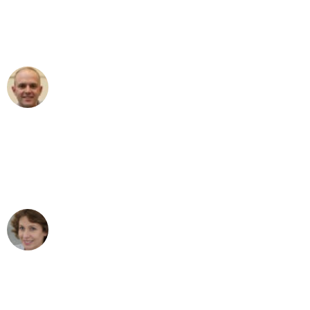
an das gesamte Team von Neuer
Umzugsservice für ihren
außergewöhnlichen Service!"
Frederik F.
Umzug in Essen
"Besser hätte ich mir den Umzug von
Essen nach Wien nicht vorstellen
können - DANKE!"
Maria W
Umzug von Essen nach Wien
"Mein Klavier kam in unter 24 Stunden
ohne einen Kratzer an - ein