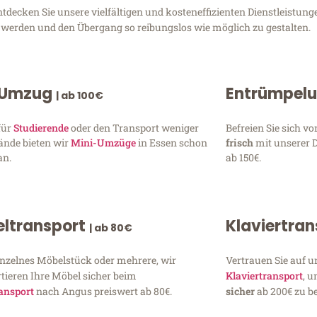
ecken Sie unsere vielfältigen und kosteneffizienten Dienstleistun
zu werden und den Übergang so reibungslos wie möglich zu gestalten.
 Umzug
Entrümpel
| ab 100€
für
Studierende
oder den Transport weniger
Befreien Sie sich 
ände bieten wir
Mini-Umzüge
in Essen schon
frisch
mit unserer 
an.
ab 150€.
ltransport
Klaviertra
| ab 80€
inzelnes Möbelstück oder mehrere, wir
Vertrauen Sie auf u
tieren Ihre Möbel sicher beim
Klaviertransport
, 
ansport
nach Angus preiswert ab 80€.
sicher
ab 200€ zu be