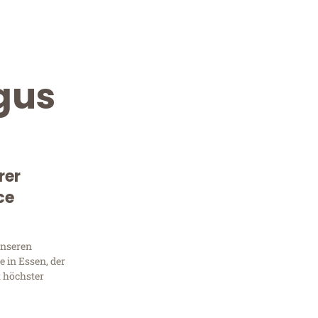
gus
rer
ce
Kostenlose Beratung!
Sie 
unseren
 in Essen, der
Frag
t höchster