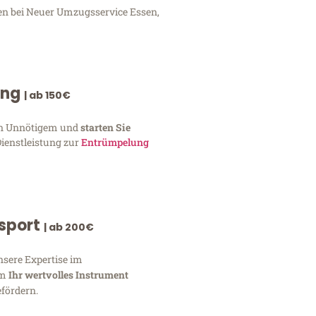
gen bei Neuer Umzugsservice Essen,
ung
| ab 150€
von Unnötigem und
starten Sie
Dienstleistung zur
Entrümpelung
nsport
| ab 200€
nsere Expertise im
um
Ihr wertvolles Instrument
fördern.