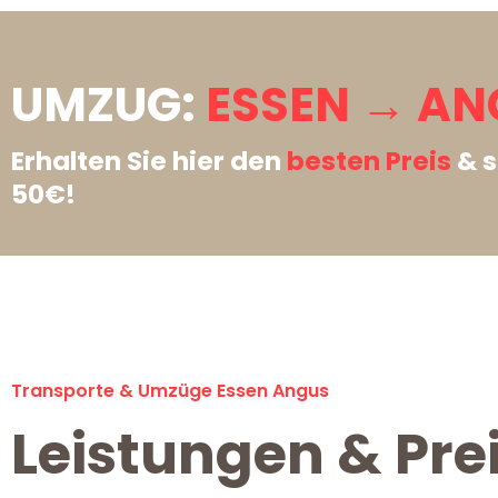
UMZUG:
ESSEN → AN
Erhalten Sie hier den
besten Preis
& s
50€!
Transporte & Umzüge Essen Angus
Leistungen & Pre