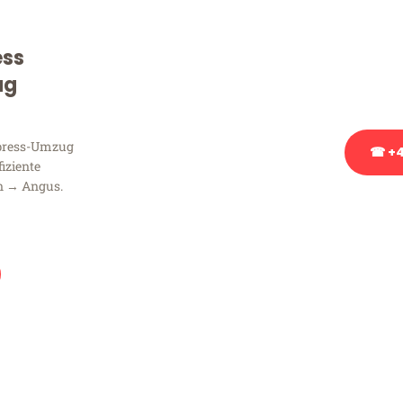
Sie haben Fragen zu Ihrem
Beratung bezüglich Ihres
ess
Rufen Sie uns gerne an, un
ug
Ihnen kostenlos weiterzuh
xpress-Umzug
☎ +4
fiziente
n → Angus.
Stattdessen eine u