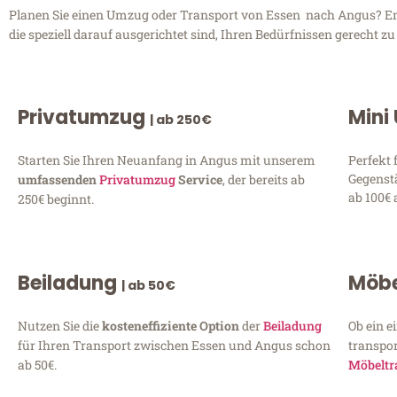
Planen Sie einen Umzug oder Transport von Essen nach Angus? Entd
die speziell darauf ausgerichtet sind, Ihren Bedürfnissen gerecht 
Privatumzug
Mini
| ab 250€
Starten Sie Ihren Neuanfang in Angus mit unserem
Perfekt 
Gegenst
umfassenden
Privatumzug
Service
, der bereits ab
ab 100€ 
250€ beginnt.
Beiladung
Möbe
| ab 50€
Nutzen Sie die
kosteneffiziente Option
der
Beiladung
Ob ein e
für Ihren Transport zwischen Essen und Angus schon
transpor
ab 50€.
Möbeltr