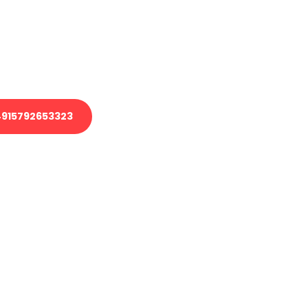
 Transport oder benötigen eine
 Umzug?
ser Team aus Experten freut sich,
elfen!
915792653323
nverbindliche Anfrage senden