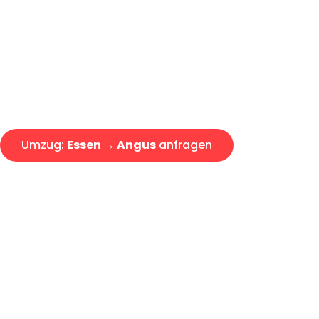
Express-Abwicklung in unter 2
Über 15 Jahre Erfahrung mit 
Angebot erhalten in unter 30 
Umzug:
Essen → Angus
anfragen
Alle Umzugsanfragen sind zu 100% kostenlos & unverbind