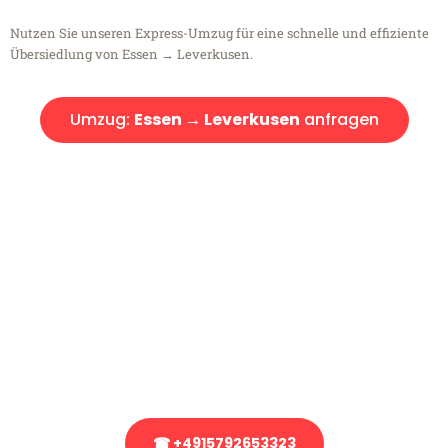
Nutzen Sie unseren Express-Umzug für eine schnelle und effiziente
Übersiedlung von Essen → Leverkusen.
Umzug:
Essen → Leverkusen
anfragen
Kostenlose Beratung!
Sie haben Fragen?
Sie haben Fragen zu Ihrem Transport oder benötigen eine Beratung
bezüglich Ihres Umzug?
Rufen Sie uns gerne an, unser Team aus Experten freut sich, Ihnen
kostenlos weiterzuhelfen!
☎ +4915792653323