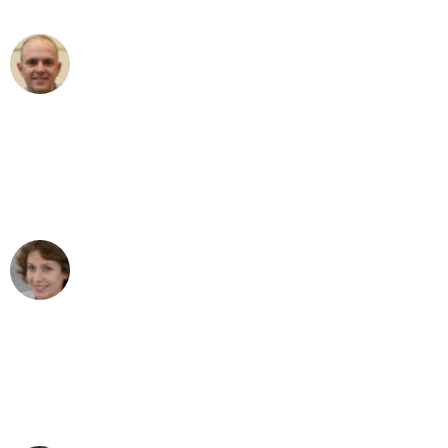
Frederik F.
Umzug in Essen
"Besser hätte ich mir den Umzug von
Essen nach Wien nicht vorstellen
können - DANKE!"
Maria W
Umzug von Essen nach Wien
"Mein Klavier kam in unter 24 Stunden
ohne einen Kratzer an - ein
erstklassiger Service!"