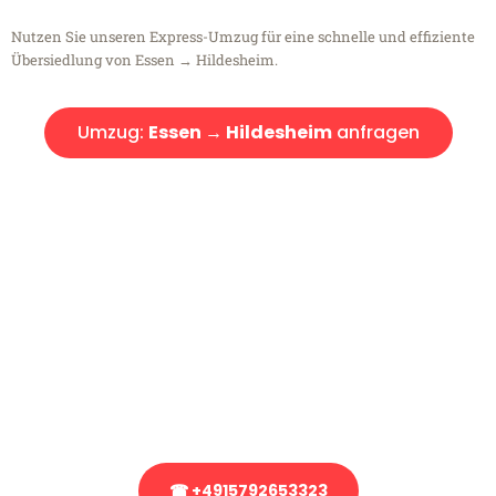
Nutzen Sie unseren Express-Umzug für eine schnelle und effiziente
Übersiedlung von Essen → Hildesheim.
Umzug:
Essen → Hildesheim
anfragen
Kostenlose Beratung!
Sie haben Fragen?
Sie haben Fragen zu Ihrem Transport oder benötigen eine Beratung
bezüglich Ihres Umzug?
Rufen Sie uns gerne an, unser Team aus Experten freut sich, Ihnen
kostenlos weiterzuhelfen!
☎ +4915792653323