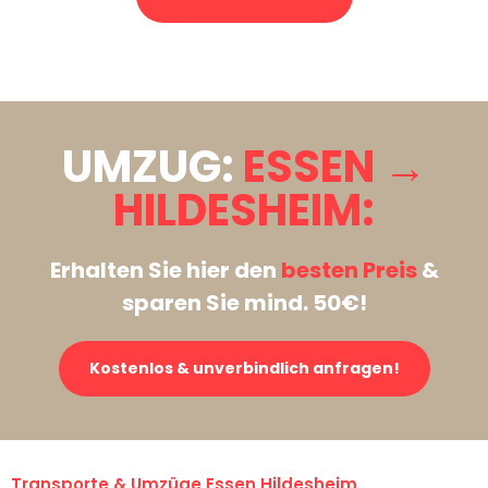
Stattdessen eine unverbindliche Anfrage senden
UMZUG:
ESSEN →
HILDESHEIM:
Erhalten Sie hier den
besten Preis
&
sparen Sie mind. 50€!
Kostenlos & unverbindlich anfragen!
Transporte & Umzüge Essen Hildesheim