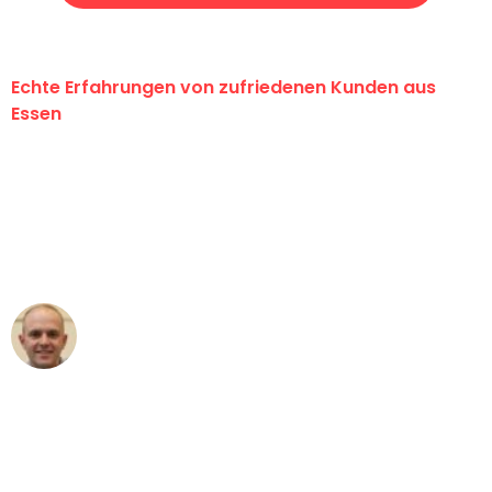
Echte Erfahrungen von zufriedenen Kunden aus
Essen
"Erste Klasse! Ein großes Dankeschön
an das gesamte Team von Neuer
Umzugsservice für ihren
außergewöhnlichen Service!"
Frederik F.
Umzug in Essen
"Besser hätte ich mir den Umzug von
Essen nach Wien nicht vorstellen
können - DANKE!"