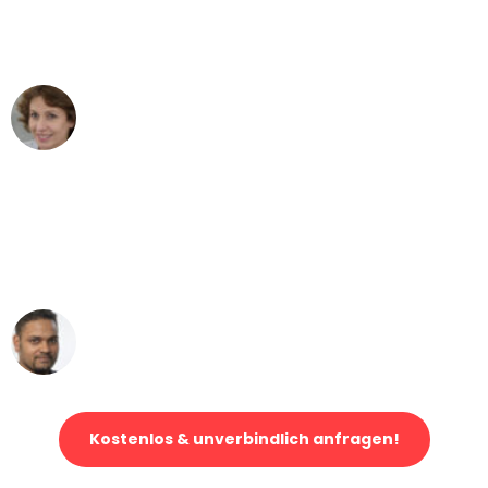
Essen nach Wien nicht vorstellen
können - DANKE!"
Maria W
Umzug von Essen nach Wien
"Mein Klavier kam in unter 24 Stunden
ohne einen Kratzer an - ein
erstklassiger Service!"
Ümit Y.
Klaviertransport in Essen
Kostenlos & unverbindlich anfragen!