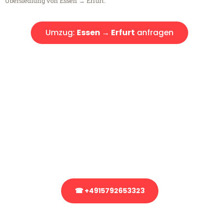
Übersiedlung von Essen → Erfurt.
Umzug:
Essen → Erfurt
anfragen
Kostenlose Beratung!
Sie haben Fragen?
Sie haben Fragen zu Ihrem Transport oder benötigen eine Beratung
bezüglich Ihres Umzug?
Rufen Sie uns gerne an, unser Team aus Experten freut sich, Ihnen
kostenlos weiterzuhelfen!
☎ +4915792653323
Stattdessen eine unverbindliche Anfrage senden