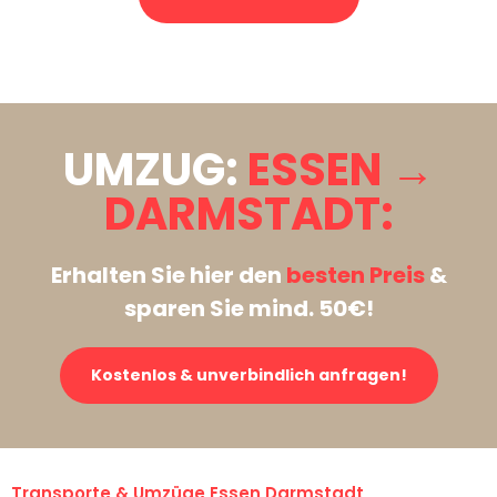
Stattdessen eine unverbindliche Anfrage senden
UMZUG:
ESSEN →
DARMSTADT:
Erhalten Sie hier den
besten Preis
&
sparen Sie mind. 50€!
Kostenlos & unverbindlich anfragen!
Transporte & Umzüge Essen Darmstadt