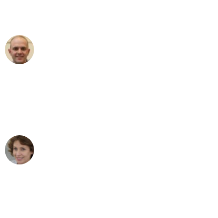
Umzugsservice für ihren
außergewöhnlichen Service!"
Frederik F.
Umzug in Essen
"Besser hätte ich mir den Umzug von
Essen nach Wien nicht vorstellen
können - DANKE!"
Maria W
Umzug von Essen nach Wien
"Mein Klavier kam in unter 24 Stunden
ohne einen Kratzer an - ein