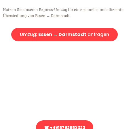
Nutzen Sie unseren Express-Umzug für eine schnelle und effiziente
Übersiedlung von Essen → Darmstadt.
Umzug:
Essen → Darmstadt
anfragen
Kostenlose Beratung!
Sie haben Fragen?
Sie haben Fragen zu Ihrem Transport oder benötigen eine Beratung
bezüglich Ihres Umzug?
Rufen Sie uns gerne an, unser Team aus Experten freut sich, Ihnen
kostenlos weiterzuhelfen!
☎ +4915792653323