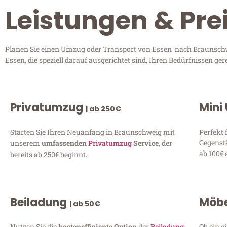
Leistungen & Pre
Planen Sie einen Umzug oder Transport von Essen nach Braunschwe
Essen, die speziell darauf ausgerichtet sind, Ihren Bedürfnissen g
Privatumzug
Mini
| ab 250€
Starten Sie Ihren Neuanfang in Braunschweig mit
Perfekt 
Gegenst
unserem
umfassenden
Privatumzug
Service
, der
ab 100€ 
bereits ab 250€ beginnt.
Beiladung
Möbe
| ab 50€
Nutzen Sie die
kosteneffiziente Option
der
Beiladung
Ob ein e