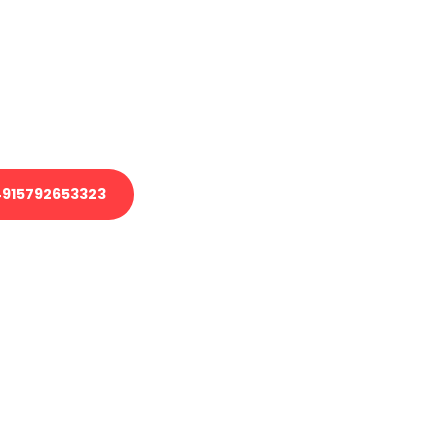
 Transport oder benötigen eine
 Umzug?
ser Team aus Experten freut sich,
elfen!
915792653323
nverbindliche Anfrage senden