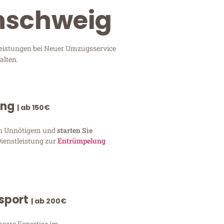
unschweig
leistungen bei Neuer Umzugsservice
alten.
ung
| ab 150€
von Unnötigem und
starten Sie
Dienstleistung zur
Entrümpelung
nsport
| ab 200€
nsere Expertise im