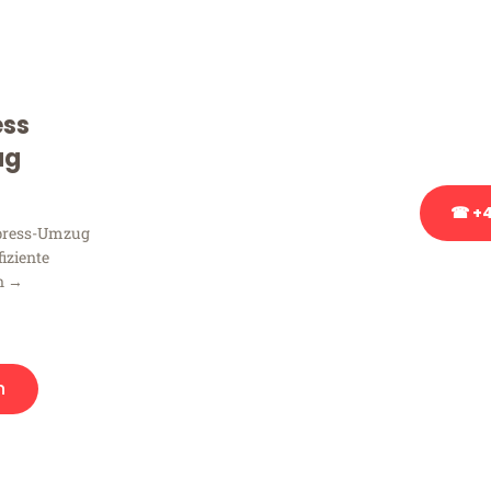
Sie haben Fragen zu Ihrem
Beratung bezüglich Ihres
Rufen Sie uns gerne an, un
ess
Ihnen kostenlos weiterzuh
ug
☎ +4
xpress-Umzug
fiziente
Stattdessen eine u
n →
n