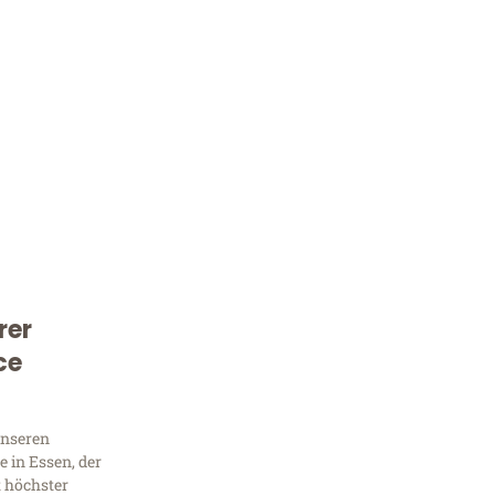
rer
Kostenlose Beratung!
ce
Sie 
Frag
unseren
 in Essen, der
t höchster