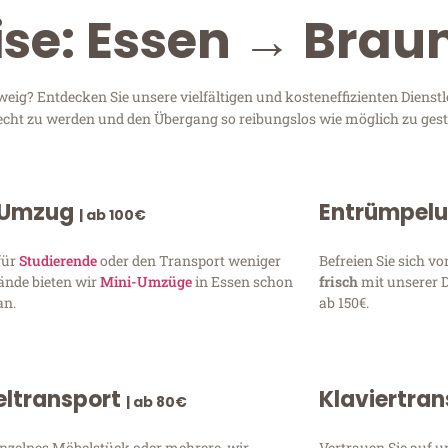
ise: Essen → Bra
ig? Entdecken Sie unsere vielfältigen und kosteneffizienten Dienst
erecht zu werden und den Übergang so reibungslos wie möglich zu gest
 Umzug
Entrümpel
| ab 100€
für
Studierende
oder den Transport weniger
Befreien Sie sich 
ände bieten wir
Mini-Umzüge
in Essen schon
frisch
mit unserer 
an.
ab 150€.
ltransport
Klaviertra
| ab 80€
inzelnes Möbelstück oder mehrere, wir
Vertrauen Sie auf u