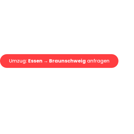
Express-Abwicklung in unter 2
Über 15 Jahre Erfahrung mit 
Angebot erhalten in unter 30 
Umzug:
Essen → Braunschweig
anfragen
Alle Umzugsanfragen sind zu 100% kostenlos & unverbind