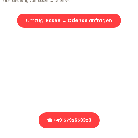
Übersiedlung von Essen → Odense.
Umzug:
Essen → Odense
anfragen
Kostenlose Beratung!
Sie haben Fragen?
Sie haben Fragen zu Ihrem Transport oder benötigen eine Beratung
bezüglich Ihres Umzug?
Rufen Sie uns gerne an, unser Team aus Experten freut sich, Ihnen
kostenlos weiterzuhelfen!
☎ +4915792653323
Stattdessen eine unverbindliche Anfrage senden