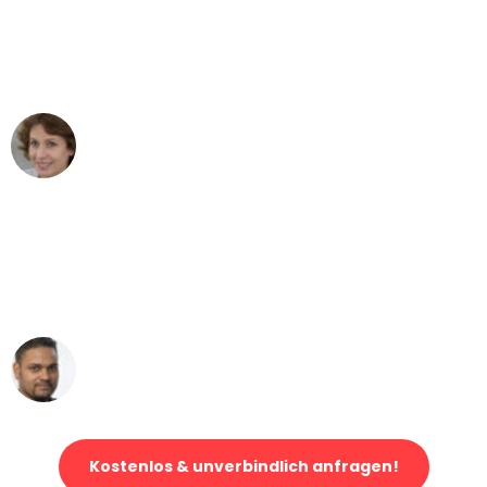
"Besser hätte ich mir den Umzug von
Essen nach Wien nicht vorstellen
können - DANKE!"
Maria W
Umzug von Essen nach Wien
"Mein Klavier kam in unter 24 Stunden
ohne einen Kratzer an - ein
erstklassiger Service!"
Ümit Y.
Klaviertransport in Essen
Kostenlos & unverbindlich anfragen!