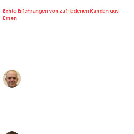
Echte Erfahrungen von zufriedenen Kunden aus
Essen
"Erste Klasse! Ein großes Dankeschön
an das gesamte Team von Neuer
Umzugsservice für ihren
außergewöhnlichen Service!"
Frederik F.
Umzug in Essen
"Besser hätte ich mir den Umzug von
Essen nach Wien nicht vorstellen
können - DANKE!"