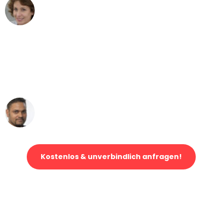
Maria W
Umzug von Essen nach Wien
"Mein Klavier kam in unter 24 Stunden
ohne einen Kratzer an - ein
erstklassiger Service!"
Ümit Y.
Klaviertransport in Essen
Kostenlos & unverbindlich anfragen!
Jetzt anfragen und der nächste glückliche Kunde werden. Alle
Umzugsanfragen sind zu
100% kostenlos & unverbindlich!