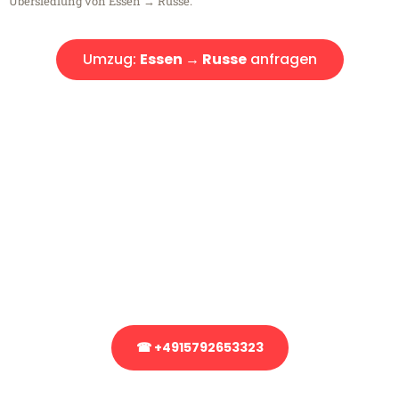
Übersiedlung von Essen → Russe.
Umzug:
Essen → Russe
anfragen
Kostenlose Beratung!
Sie haben Fragen?
Sie haben Fragen zu Ihrem Transport oder benötigen eine Beratung
bezüglich Ihres Umzug?
Rufen Sie uns gerne an, unser Team aus Experten freut sich, Ihnen
kostenlos weiterzuhelfen!
☎ +4915792653323
Stattdessen eine unverbindliche Anfrage senden