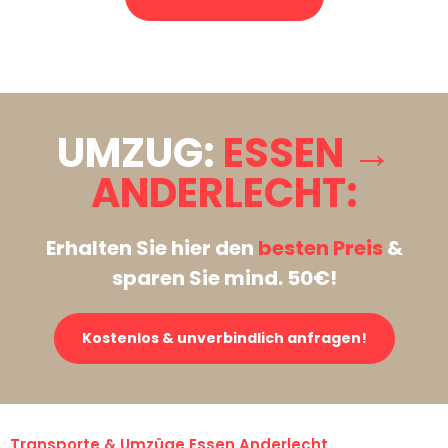
Stattdessen eine unverbindliche Anfrage senden
UMZUG:
ESSEN →
ANDERLECHT:
Erhalten Sie hier den
besten Preis
&
sparen Sie mind. 50€!
Kostenlos & unverbindlich anfragen!
Transporte & Umzüge Essen Anderlecht