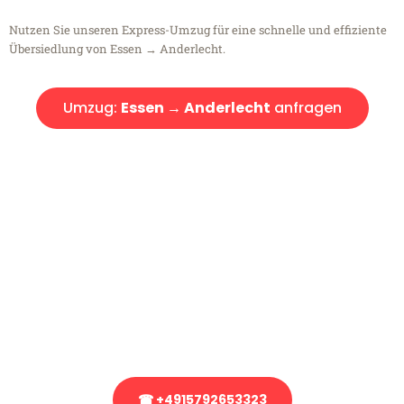
Nutzen Sie unseren Express-Umzug für eine schnelle und effiziente
Übersiedlung von Essen → Anderlecht.
Umzug:
Essen → Anderlecht
anfragen
Kostenlose Beratung!
Sie haben Fragen?
Sie haben Fragen zu Ihrem Transport oder benötigen eine Beratung
bezüglich Ihres Umzug?
Rufen Sie uns gerne an, unser Team aus Experten freut sich, Ihnen
kostenlos weiterzuhelfen!
☎ +4915792653323