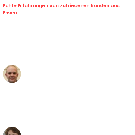
Echte Erfahrungen von zufriedenen Kunden aus
Essen
"Erste Klasse! Ein großes Dankeschön
an das gesamte Team von Neuer
Umzugsservice für ihren
außergewöhnlichen Service!"
Frederik F.
Umzug in Essen
"Besser hätte ich mir den Umzug von
Essen nach Wien nicht vorstellen
können - DANKE!"
Maria W